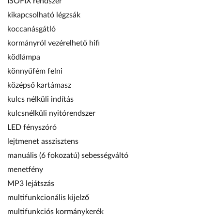
ISOFIX rendszer
kikapcsolható légzsák
koccanásgátló
kormányról vezérelhető hifi
ködlámpa
könnyűfém felni
középső kartámasz
kulcs nélküli indítás
kulcsnélküli nyitórendszer
LED fényszóró
lejtmenet asszisztens
manuális (6 fokozatú) sebességváltó
menetfény
MP3 lejátszás
multifunkcionális kijelző
multifunkciós kormánykerék