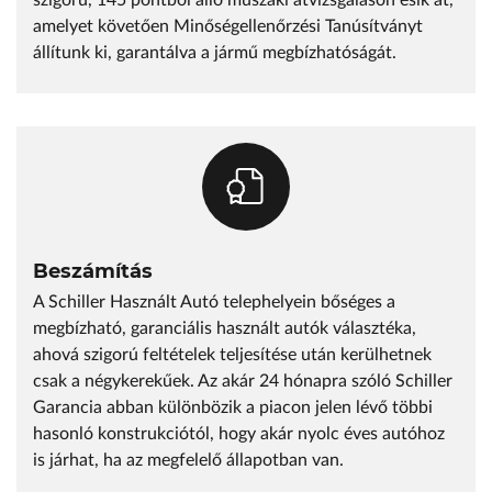
szigorú, 145 pontból álló műszaki átvizsgáláson esik át,
amelyet követően Minőségellenőrzési Tanúsítványt
állítunk ki, garantálva a jármű megbízhatóságát.
Beszámítás
A Schiller Használt Autó telephelyein bőséges a
megbízható, garanciális használt autók választéka,
ahová szigorú feltételek teljesítése után kerülhetnek
csak a négykerekűek. Az akár 24 hónapra szóló Schiller
Garancia abban különbözik a piacon jelen lévő többi
hasonló konstrukciótól, hogy akár nyolc éves autóhoz
is járhat, ha az megfelelő állapotban van.