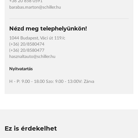
+36 20 858 0591
barabas.marton@schiller.hu
Nézd meg telephelyünkön!
1044 Budapest, Váci út 119/c
(+36) 20/8580474
(+36) 20/8580477
hasznaltauto@schiller.hu
Nyitvatartás
H - P: 9.00 - 18.00 Szo: 9.00 - 13:00V: Zárva
Ez is érdekelhet