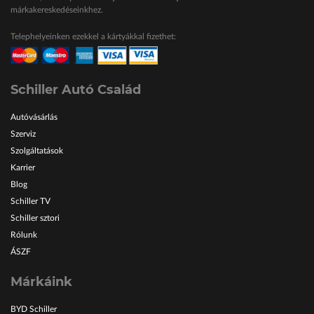
márkakereskedéseinkhez.
Telephelyeinken ezekkel a kártyákkal fizethet:
Schiller Autó Család
Autóvásárlás
Szerviz
Szolgáltatások
Karrier
Blog
Schiller TV
Schiller sztori
Rólunk
ÁSZF
Márkáink
BYD Schiller