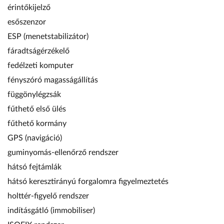
érintőkijelző
esőszenzor
ESP (menetstabilizátor)
fáradtságérzékelő
fedélzeti komputer
fényszóró magasságállítás
függönylégzsák
fűthető első ülés
fűthető kormány
GPS (navigáció)
guminyomás-ellenőrző rendszer
hátsó fejtámlák
hátsó keresztirányú forgalomra figyelmeztetés
holttér-figyelő rendszer
indításgátló (immobiliser)