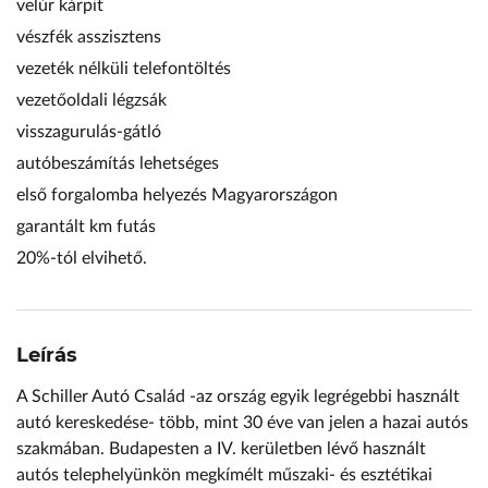
velúr kárpit
vészfék asszisztens
vezeték nélküli telefontöltés
vezetőoldali légzsák
visszagurulás-gátló
autóbeszámítás lehetséges
első forgalomba helyezés Magyarországon
garantált km futás
20%-tól elvihető.
Leírás
A Schiller Autó Család -az ország egyik legrégebbi használt
autó kereskedése- több, mint 30 éve van jelen a hazai autós
szakmában. Budapesten a IV. kerületben lévő használt
autós telephelyünkön megkímélt műszaki- és esztétikai