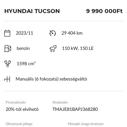
ŠKODA Schiller
HYUNDAI TUCSON
9 990 000Ft
Karosszéria Centrum
2023/11
29 404 km
benzin
110 kW, 150 LE
1598 cm³
Manuális (6 fokozatú) sebességváltó
Finanszírozás
Alvázszám
20%-tól elvihető
TMAJE81BAPJ368280
Okmányok jellege
Műszaki vizsga érvényes