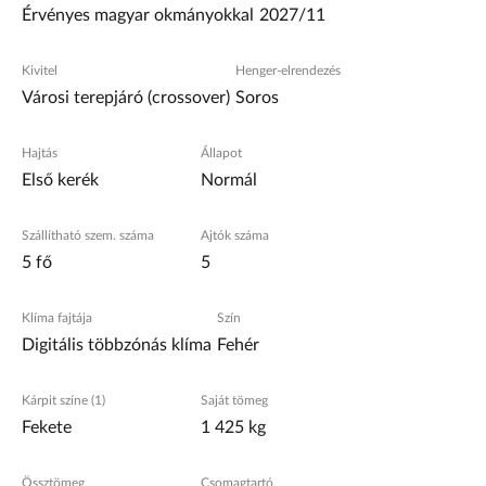
Érvényes magyar okmányokkal
2027/11
Kivitel
Henger-elrendezés
Városi terepjáró (crossover)
Soros
Hajtás
Állapot
Első kerék
Normál
Szállítható szem. száma
Ajtók száma
5 fő
5
Klíma fajtája
Szín
Digitális többzónás klíma
Fehér
Kárpit színe (1)
Saját tömeg
Fekete
1 425 kg
Össztömeg
Csomagtartó