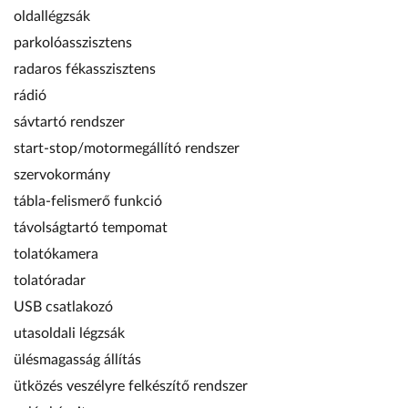
oldallégzsák
parkolóasszisztens
radaros fékasszisztens
rádió
sávtartó rendszer
start-stop/motormegállító rendszer
szervokormány
tábla-felismerő funkció
távolságtartó tempomat
tolatókamera
tolatóradar
USB csatlakozó
utasoldali légzsák
ülésmagasság állítás
ütközés veszélyre felkészítő rendszer