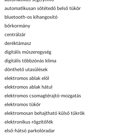
automatikusan sötétedő belső tükör
bluetooth-os kihangosító
bőrkormány
centrálzár
deréktámasz
digitális műszeregység
digitális többzónás klíma
dönthető utasülések
elektromos ablak elöl
elektromos ablak hátul
elektromos csomagtérajtó-mozgatás
elektromos tükör
elektromosan behajtható külső tükrök
elektronikus rögzítőfék
első-hátsó parkolóradar