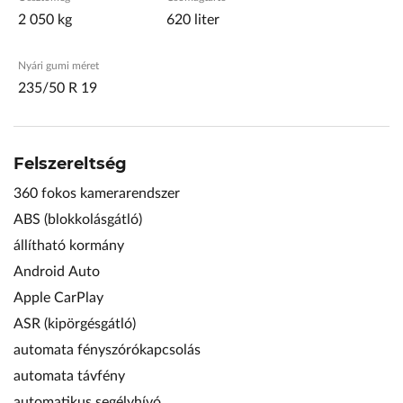
2 050 kg
620 liter
Nyári gumi méret
235/50 R 19
Felszereltség
360 fokos kamerarendszer
ABS (blokkolásgátló)
állítható kormány
Android Auto
Apple CarPlay
ASR (kipörgésgátló)
automata fényszórókapcsolás
automata távfény
automatikus segélyhívó