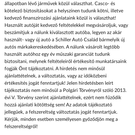
állapotban lévő járművek közül választhat. Casco- és
kötelező biztosításokat a helyszínen tudunk kötni, illetve
kedvező finanszírozási ajánlataink közül is választhat!
Használt autóját kedvező feltételekkel megvásároljuk, vagy
beszámítjuk a nálunk kiválasztott autóba, legyen az akár
használt- vagy új autó a Schiller Autó Család bármelyik új
autós márkakereskedésében. A nálunk vásárolt legtöbb
használt autóhoz egy év műszaki garanciát tudunk
biztosítani, melynek feltételeiről értékesítő munkatársaink
fogják Önt tájékoztatni. A hirdetés nem minősül
ajánlattételnek, a változtatás, vagy az időközbeni
értékesítés jogát fenntartjuk! Jelen hirdetésben leírt
tájékoztatás nem minősül a Polgári Törvényről szóló 2013.
évi V. Törvény szerint ajánlattételnek, ezért nem fűződik
hozzá ajánlati kötöttség sem! Az adatok tájékoztató
jellegűek, a felszereltség változtatás jogát fenntartjuk.
Kérjük, minden esetben személyesen győződjön meg a
felszereltségről!