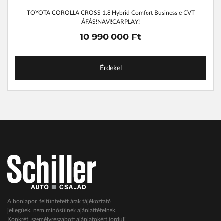
TOYOTA COROLLA CROSS 1.8 Hybrid Comfort Business e-CVT
ÁFÁS!NAVI!CARPLAY!
10 990 000 Ft
Érdekel
A honlapon feltüntetett árak tájékoztató
jellegűek, nem minősülnek ajánlattételnek.
Konkrét, személyreszabott ajánlatokért fordulj