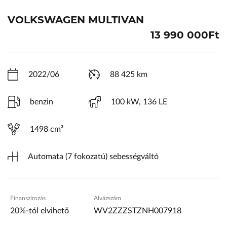
ŠKODA Schiller
VOLKSWAGEN MULTIVAN
Karosszéria Centrum
13 990 000Ft
2022/06
88 425 km
benzin
100 kW, 136 LE
1498 cm³
Automata (7 fokozatú) sebességváltó
Finanszírozás
Alvázszám
20%-tól elvihető
WV2ZZZSTZNH007918