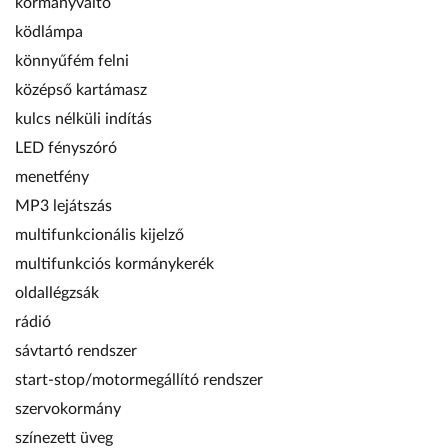
kormányváltó
ködlámpa
könnyűfém felni
középső kartámasz
kulcs nélküli indítás
LED fényszóró
menetfény
MP3 lejátszás
multifunkcionális kijelző
multifunkciós kormánykerék
oldallégzsák
rádió
sávtartó rendszer
start-stop/motormegállító rendszer
szervokormány
színezett üveg