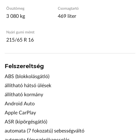
Össztömeg
Csomagtartó
3 080 kg
469 liter
Nyári gumi méret
215/65 R 16
Felszereltség
ABS (blokkolásgátló)
állítható hátsó ülések
állítható kormány
Android Auto
Apple CarPlay
ASR (kipörgésgátló)
automata (7 fokozatú) sebességváltó