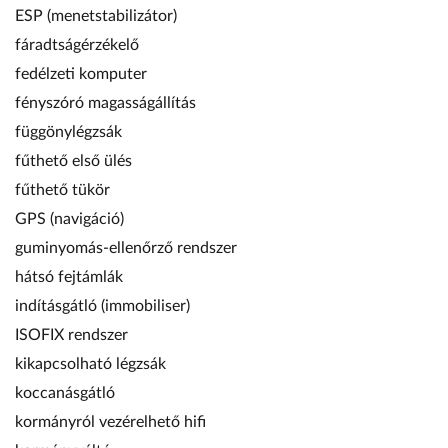
ESP (menetstabilizátor)
fáradtságérzékelő
fedélzeti komputer
fényszóró magasságállítás
függönylégzsák
fűthető első ülés
fűthető tükör
GPS (navigáció)
guminyomás-ellenőrző rendszer
hátsó fejtámlák
indításgátló (immobiliser)
ISOFIX rendszer
kikapcsolható légzsák
koccanásgátló
kormányról vezérelhető hifi