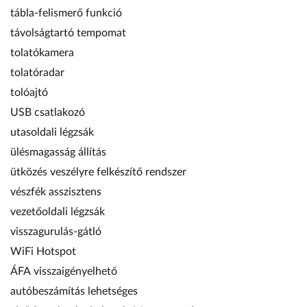
tábla-felismerő funkció
távolságtartó tempomat
tolatókamera
tolatóradar
tolóajtó
USB csatlakozó
utasoldali légzsák
ülésmagasság állítás
ütközés veszélyre felkészítő rendszer
vészfék asszisztens
vezetőoldali légzsák
visszagurulás-gátló
WiFi Hotspot
ÁFA visszaigényelhető
autóbeszámítás lehetséges