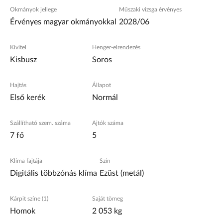
Okmányok jellege
Műszaki vizsga érvényes
Érvényes magyar okmányokkal
2028/06
Kivitel
Henger-elrendezés
Kisbusz
Soros
Hajtás
Állapot
Első kerék
Normál
Szállítható szem. száma
Ajtók száma
7 fő
5
Klíma fajtája
Szín
Digitális többzónás klíma
Ezüst (metál)
Kárpit színe (1)
Saját tömeg
Homok
2 053 kg