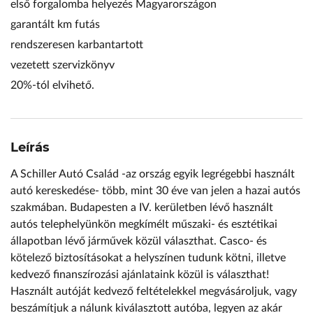
első forgalomba helyezés Magyarországon
garantált km futás
rendszeresen karbantartott
vezetett szervizkönyv
20%-tól elvihető.
Leírás
A Schiller Autó Család -az ország egyik legrégebbi használt
autó kereskedése- több, mint 30 éve van jelen a hazai autós
szakmában. Budapesten a IV. kerületben lévő használt
autós telephelyünkön megkímélt műszaki- és esztétikai
állapotban lévő járművek közül választhat. Casco- és
kötelező biztosításokat a helyszínen tudunk kötni, illetve
kedvező finanszírozási ajánlataink közül is választhat!
Használt autóját kedvező feltételekkel megvásároljuk, vagy
beszámítjuk a nálunk kiválasztott autóba, legyen az akár