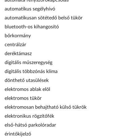
automata fényszórókapcsolás
automatikus segélyhívó
automatikusan sötétedő belső tükör
bluetooth-os kihangosító
bőrkormány
centrálzár
deréktámasz
digitális műszeregység
digitális többzónás klíma
dönthető utasülések
elektromos ablak elöl
elektromos tükör
elektromosan behajtható külső tükrök
elektronikus rögzítőfék
első-hátsó parkolóradar
érintőkijelző