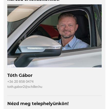
Tóth Gábor
+36 20 858 0474
toth.gabor2@schiller.hu
Nézd meg telephelyünkön!