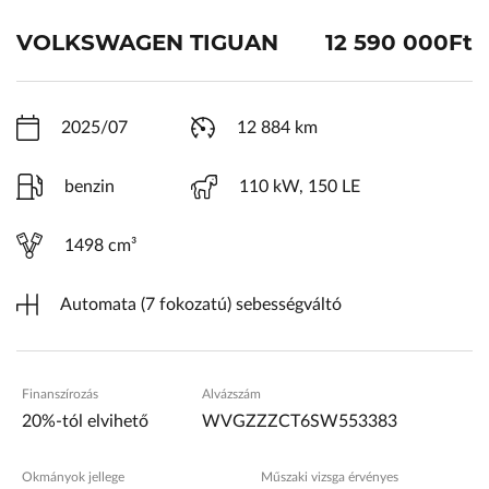
ŠKODA Schiller
VOLKSWAGEN TIGUAN
12 590 000Ft
Karosszéria Centrum
2025/07
12 884 km
benzin
110 kW, 150 LE
1498 cm³
Automata (7 fokozatú) sebességváltó
Finanszírozás
Alvázszám
20%-tól elvihető
WVGZZZCT6SW553383
Okmányok jellege
Műszaki vizsga érvényes