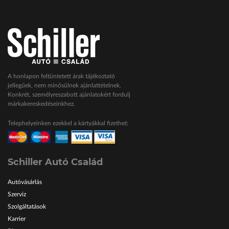
A honlapon feltüntetett árak tájékoztató
jellegűek, nem minősülnek ajánlattételnek.
Konkrét, személyreszabott ajánlatokért fordulj
márkakereskedéseinkhez.
Telephelyeinken ezekkel a kártyákkal fizethet:
Schiller Autó Család
Autóvásárlás
Szerviz
Szolgáltatások
Karrier