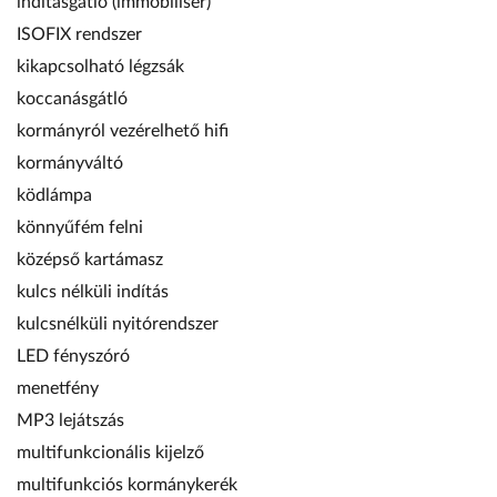
indításgátló (immobiliser)
ISOFIX rendszer
kikapcsolható légzsák
koccanásgátló
kormányról vezérelhető hifi
kormányváltó
ködlámpa
könnyűfém felni
középső kartámasz
kulcs nélküli indítás
kulcsnélküli nyitórendszer
LED fényszóró
menetfény
MP3 lejátszás
multifunkcionális kijelző
multifunkciós kormánykerék