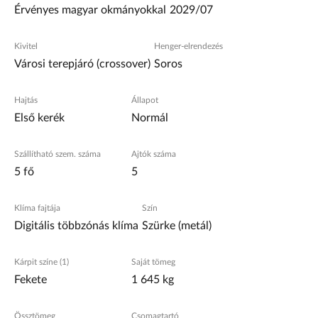
Érvényes magyar okmányokkal
2029/07
Kivitel
Henger-elrendezés
Városi terepjáró (crossover)
Soros
Hajtás
Állapot
Első kerék
Normál
Szállítható szem. száma
Ajtók száma
5 fő
5
Klíma fajtája
Szín
Digitális többzónás klíma
Szürke (metál)
Kárpit színe (1)
Saját tömeg
Fekete
1 645 kg
Össztömeg
Csomagtartó