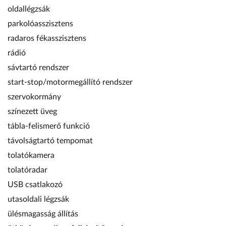
oldallégzsák
parkolóasszisztens
radaros fékasszisztens
rádió
sávtartó rendszer
start-stop/motormegállító rendszer
szervokormány
színezett üveg
tábla-felismerő funkció
távolságtartó tempomat
tolatókamera
tolatóradar
USB csatlakozó
utasoldali légzsák
ülésmagasság állítás