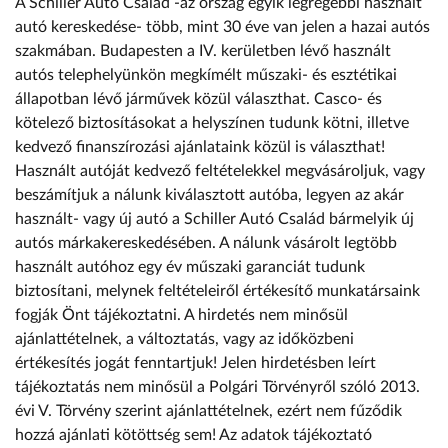
A Schiller Autó Család -az ország egyik legrégebbi használt
autó kereskedése- több, mint 30 éve van jelen a hazai autós
szakmában. Budapesten a IV. kerületben lévő használt
autós telephelyünkön megkímélt műszaki- és esztétikai
állapotban lévő járművek közül választhat. Casco- és
kötelező biztosításokat a helyszínen tudunk kötni, illetve
kedvező finanszírozási ajánlataink közül is választhat!
Használt autóját kedvező feltételekkel megvásároljuk, vagy
beszámítjuk a nálunk kiválasztott autóba, legyen az akár
használt- vagy új autó a Schiller Autó Család bármelyik új
autós márkakereskedésében. A nálunk vásárolt legtöbb
használt autóhoz egy év műszaki garanciát tudunk
biztosítani, melynek feltételeiről értékesítő munkatársaink
fogják Önt tájékoztatni. A hirdetés nem minősül
ajánlattételnek, a változtatás, vagy az időközbeni
értékesítés jogát fenntartjuk! Jelen hirdetésben leírt
tájékoztatás nem minősül a Polgári Törvényről szóló 2013.
évi V. Törvény szerint ajánlattételnek, ezért nem fűződik
hozzá ajánlati kötöttség sem! Az adatok tájékoztató