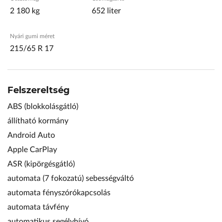
2 180 kg
652 liter
Nyári gumi méret
215/65 R 17
Felszereltség
ABS (blokkolásgátló)
állítható kormány
Android Auto
Apple CarPlay
ASR (kipörgésgátló)
automata (7 fokozatú) sebességváltó
automata fényszórókapcsolás
automata távfény
automatikus segélyhívó