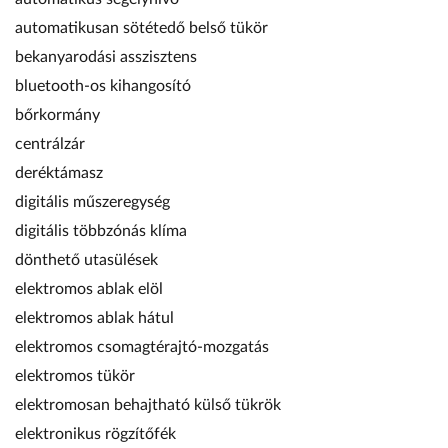
automatikusan sötétedő belső tükör
bekanyarodási asszisztens
bluetooth-os kihangosító
bőrkormány
centrálzár
deréktámasz
digitális műszeregység
digitális többzónás klíma
dönthető utasülések
elektromos ablak elöl
elektromos ablak hátul
elektromos csomagtérajtó-mozgatás
elektromos tükör
elektromosan behajtható külső tükrök
elektronikus rögzítőfék