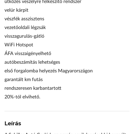
ütközés veszélyre felkészítő rendszer
velúr kárpit
vészfék asszisztens
vezetőoldali légzsák
visszagurulás-gátló
WiFi Hotspot
ÁFA visszaigényelhető
autóbeszámítás lehetséges
első forgalomba helyezés Magyarországon
garantált km futás
rendszeresen karbantartott
20%-tól elvihető.
Leírás