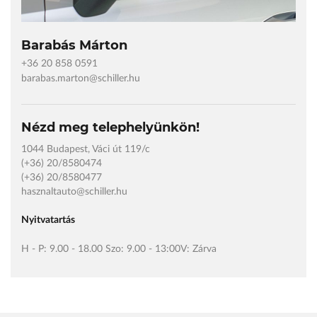
Barabás Márton
+36 20 858 0591
barabas.marton@schiller.hu
Nézd meg telephelyünkön!
1044 Budapest, Váci út 119/c
(+36) 20/8580474
(+36) 20/8580477
hasznaltauto@schiller.hu
Nyitvatartás
H - P: 9.00 - 18.00 Szo: 9.00 - 13:00V: Zárva