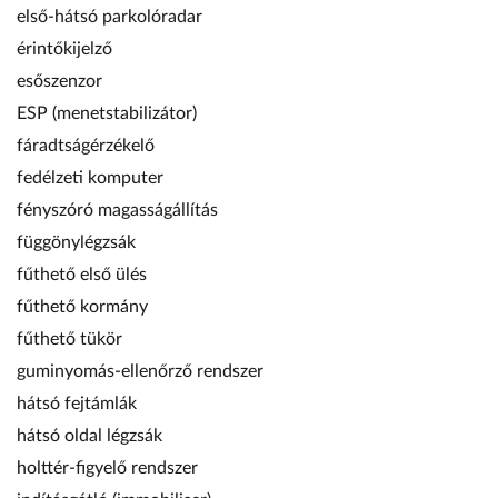
első-hátsó parkolóradar
érintőkijelző
esőszenzor
ESP (menetstabilizátor)
fáradtságérzékelő
fedélzeti komputer
fényszóró magasságállítás
függönylégzsák
fűthető első ülés
fűthető kormány
fűthető tükör
guminyomás-ellenőrző rendszer
hátsó fejtámlák
hátsó oldal légzsák
holttér-figyelő rendszer