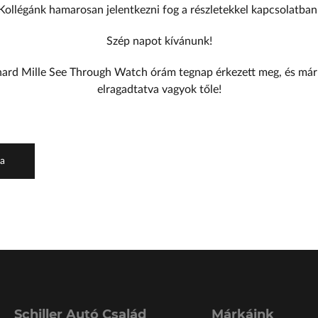
Kollégánk hamarosan jelentkezni fog a részletekkel kapcsolatban
Szép napot kívánunk!
hard Mille See Through Watch
órám tegnap érkezett meg, és már
elragadtatva vagyok tőle!
ra
Schiller Autó Család
Márkáink