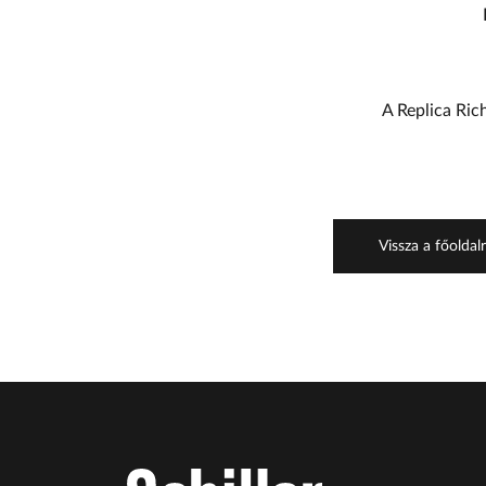
A
Replica Ric
Vissza a főoldal