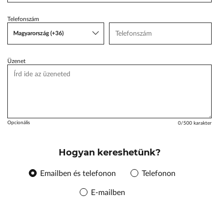
ŠKODA Schiller
Telefonszám
Karosszéria Centrum
Magyarország (+36)
Üzenet
Opcionális
0
/500 karakter
Hogyan kereshetünk?
Emailben és telefonon
Telefonon
E-mailben