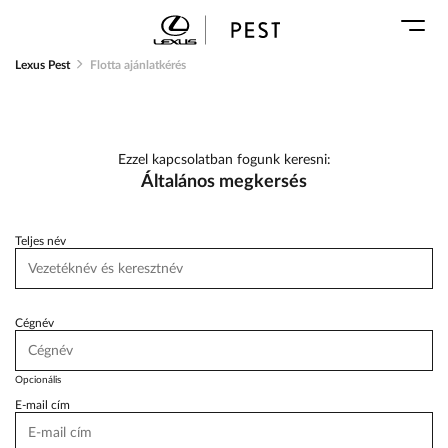
Karosszéria
Geely Schiller
Márkaszervizek
Lexus Pest
Lexus Pest
Flotta ajánlatkérés
Audi Schiller
Toyota Schiller
BYD Schiller
ŠKODA Schiller
Ezzel kapcsolatban fogunk keresni:
Cupra Schiller
Általános megkersés
Geely Schiller
Lexus Pest
Teljes név
Seat Schiller
Tesla Approved Body Shop
Cégnév
Toyota Schiller
Opcionális
VW Haszonjárművek
E-mail cím
VW Service Schiller