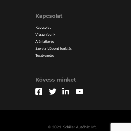
Kapcsolat
Kapcsolat
Visszahívunk
Ajánlatkérés
Szerviz időpont foglalás
Tesztvezetés
Kövess minket
© 2021. Schiller Autóház Kft.