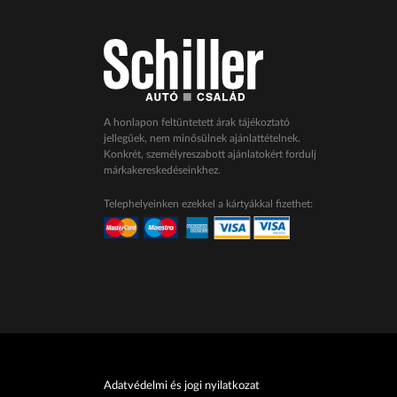
A honlapon feltüntetett árak tájékoztató
jellegűek, nem minősülnek ajánlattételnek.
Konkrét, személyreszabott ajánlatokért fordulj
márkakereskedéseinkhez.
Telephelyeinken ezekkel a kártyákkal fizethet:
Adatvédelmi és jogi nyilatkozat