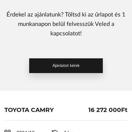
ŠKODA Schiller
Érdekel az ajánlatunk? Töltsd ki az űrlapot és 1
Karosszéria Centrum
munkanapon belül felvesszük Veled a
kapcsolatot!
Ajánlatot kérek
TOYOTA CAMRY
16 272 000Ft