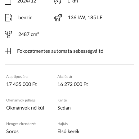
2024/12
1 km
benzin
136 kW, 185 LE
2487 cm³
Fokozatmentes automata sebességváltó
Alaptípus ára
Akciós ár
17 435 000 Ft
16 272 000 Ft
Okmányok jellege
Kivitel
Okmányok nélkül
Sedan
Henger-elrendezés
Hajtás
Soros
Első kerék