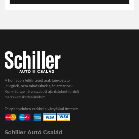
A honlapon feltüntetett árak tájékoztató
jellegűek, nem minősülnek ajánlattételnek.
Konkrét, személyreszabott ajánlatokért fordulj
márkakereskedéseinkhez.
Telephelyeinken ezekkel a kártyákkal fizethet:
Schiller Autó Család