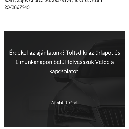
3061, Zajos Andrea 20/285-3179, Tukarcs Ádám
20/2867943
Érdekel az ajánlatunk? Töltsd ki az űrlapot és
1 munkanapon belül felvesszük Veled a
kapcsolatot!
Ajánlatot kérek