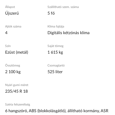
Állapot
Szállítható szem. száma
Újszerű
5 fő
Ajtók száma
Klíma fajtája
4
Digitális kétzónás klíma
Szín
Saját tömeg
Ezüst (metál)
1 615 kg
Össztömeg
Csomagtartó
2 100 kg
525 liter
Nyári gumi méret
235/45 R 18
Széria felszereltség
6 hangszóró, ABS (blokkolásgátló), állítható kormány, ASR