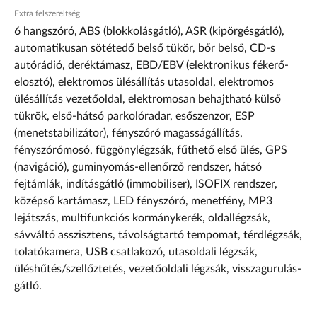
Extra felszereltség
6 hangszóró, ABS (blokkolásgátló), ASR (kipörgésgátló),
automatikusan sötétedő belső tükör, bőr belső, CD-s
autórádió, deréktámasz, EBD/EBV (elektronikus fékerő-
elosztó), elektromos ülésállítás utasoldal, elektromos
ülésállítás vezetőoldal, elektromosan behajtható külső
tükrök, első-hátsó parkolóradar, esőszenzor, ESP
(menetstabilizátor), fényszóró magasságállítás,
fényszórómosó, függönylégzsák, fűthető első ülés, GPS
(navigáció), guminyomás-ellenőrző rendszer, hátsó
fejtámlák, indításgátló (immobiliser), ISOFIX rendszer,
középső kartámasz, LED fényszóró, menetfény, MP3
lejátszás, multifunkciós kormánykerék, oldallégzsák,
sávváltó asszisztens, távolságtartó tempomat, térdlégzsák,
tolatókamera, USB csatlakozó, utasoldali légzsák,
üléshűtés/szellőztetés, vezetőoldali légzsák, visszagurulás-
gátló.