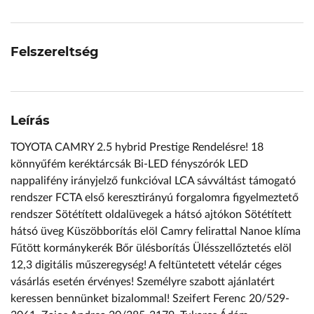
Felszereltség
Leírás
TOYOTA CAMRY 2.5 hybrid Prestige Rendelésre! 18
könnyűfém keréktárcsák Bi-LED fényszórók LED
nappalifény irányjelző funkcióval LCA sávváltást támogató
rendszer FCTA első keresztirányú forgalomra figyelmeztető
rendszer Sötétített oldalüvegek a hátsó ajtókon Sötétített
hátsó üveg Küszöbborítás elöl Camry felirattal Nanoe klíma
Fűtött kormánykerék Bőr ülésborítás Ülésszellőztetés elöl
12,3 digitális műszeregység! A feltüntetett vételár céges
vásárlás esetén érvényes! Személyre szabott ajánlatért
keressen bennünket bizalommal! Szeifert Ferenc 20/529-