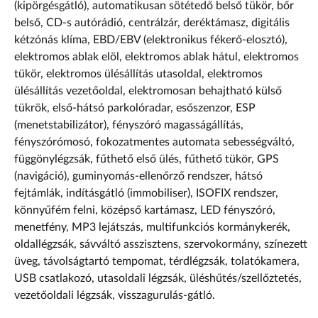
(kipörgésgátló), automatikusan sötétedő belső tükör, bőr
belső, CD-s autórádió, centrálzár, deréktámasz, digitális
kétzónás klíma, EBD/EBV (elektronikus fékerő-elosztó),
elektromos ablak elöl, elektromos ablak hátul, elektromos
tükör, elektromos ülésállítás utasoldal, elektromos
ülésállítás vezetőoldal, elektromosan behajtható külső
tükrök, első-hátsó parkolóradar, esőszenzor, ESP
(menetstabilizátor), fényszóró magasságállítás,
fényszórómosó, fokozatmentes automata sebességváltó,
függönylégzsák, fűthető első ülés, fűthető tükör, GPS
(navigáció), guminyomás-ellenőrző rendszer, hátsó
fejtámlák, indításgátló (immobiliser), ISOFIX rendszer,
könnyűfém felni, középső kartámasz, LED fényszóró,
menetfény, MP3 lejátszás, multifunkciós kormánykerék,
oldallégzsák, sávváltó asszisztens, szervokormány, színezett
üveg, távolságtartó tempomat, térdlégzsák, tolatókamera,
USB csatlakozó, utasoldali légzsák, üléshűtés/szellőztetés,
vezetőoldali légzsák, visszagurulás-gátló.