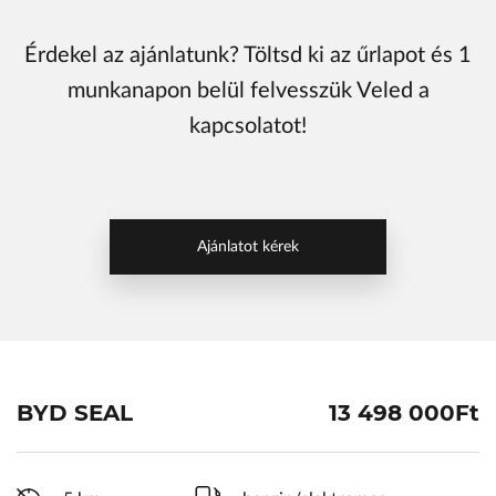
ŠKODA Schiller
Érdekel az ajánlatunk? Töltsd ki az űrlapot és 1
Karosszéria Centrum
munkanapon belül felvesszük Veled a
kapcsolatot!
Ajánlatot kérek
BYD SEAL
13 498 000Ft