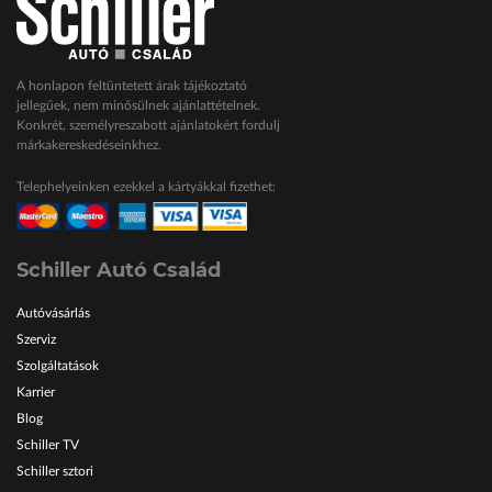
A honlapon feltüntetett árak tájékoztató
jellegűek, nem minősülnek ajánlattételnek.
Konkrét, személyreszabott ajánlatokért fordulj
márkakereskedéseinkhez.
Telephelyeinken ezekkel a kártyákkal fizethet:
Schiller Autó Család
Autóvásárlás
Szerviz
Szolgáltatások
Karrier
Blog
Schiller TV
Schiller sztori