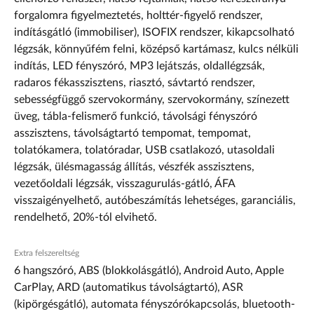
forgalomra figyelmeztetés, holttér-figyelő rendszer,
indításgátló (immobiliser), ISOFIX rendszer, kikapcsolható
légzsák, könnyűfém felni, középső kartámasz, kulcs nélküli
indítás, LED fényszóró, MP3 lejátszás, oldallégzsák,
radaros fékasszisztens, riasztó, sávtartó rendszer,
sebességfüggő szervokormány, szervokormány, színezett
üveg, tábla-felismerő funkció, távolsági fényszóró
asszisztens, távolságtartó tempomat, tempomat,
tolatókamera, tolatóradar, USB csatlakozó, utasoldali
légzsák, ülésmagasság állítás, vészfék asszisztens,
vezetőoldali légzsák, visszagurulás-gátló, ÁFA
visszaigényelhető, autóbeszámítás lehetséges, garanciális,
rendelhető, 20%-tól elvihető.
Extra felszereltség
6 hangszóró, ABS (blokkolásgátló), Android Auto, Apple
CarPlay, ARD (automatikus távolságtartó), ASR
(kipörgésgátló), automata fényszórókapcsolás, bluetooth-