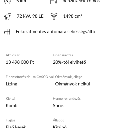
5 km
benzin/elektromos
72 kW, 98 LE
1498 cm³
Fokozatmentes automata sebességváltó
Akciós ár
Finanszírozás
13 498 000 Ft
20%-tól elvihető
Finanszírozás típusa CASCO-val
Okmányok jellege
Lízing
Okmányok nélkül
Kivitel
Henger-elrendezés
Kombi
Soros
Hajtás
Állapot
Első kerék
Kitűnő