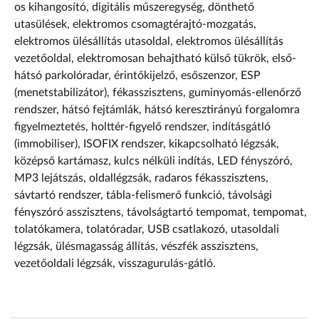
os kihangosító, digitális műszeregység, dönthető
utasülések, elektromos csomagtérajtó-mozgatás,
elektromos ülésállítás utasoldal, elektromos ülésállítás
vezetőoldal, elektromosan behajtható külső tükrök, első-
hátsó parkolóradar, érintőkijelző, esőszenzor, ESP
(menetstabilizátor), fékasszisztens, guminyomás-ellenőrző
rendszer, hátsó fejtámlák, hátsó keresztirányú forgalomra
figyelmeztetés, holttér-figyelő rendszer, indításgátló
(immobiliser), ISOFIX rendszer, kikapcsolható légzsák,
középső kartámasz, kulcs nélküli indítás, LED fényszóró,
MP3 lejátszás, oldallégzsák, radaros fékasszisztens,
sávtartó rendszer, tábla-felismerő funkció, távolsági
fényszóró asszisztens, távolságtartó tempomat, tempomat,
tolatókamera, tolatóradar, USB csatlakozó, utasoldali
légzsák, ülésmagasság állítás, vészfék asszisztens,
vezetőoldali légzsák, visszagurulás-gátló.