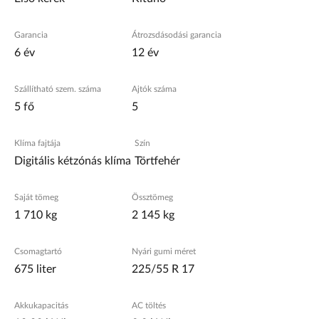
Garancia
Átrozsdásodási garancia
6 év
12 év
Szállítható szem. száma
Ajtók száma
5 fő
5
Klíma fajtája
Szín
Digitális kétzónás klíma
Törtfehér
Saját tömeg
Össztömeg
1 710 kg
2 145 kg
Csomagtartó
Nyári gumi méret
675 liter
225/55 R 17
Akkukapacitás
AC töltés