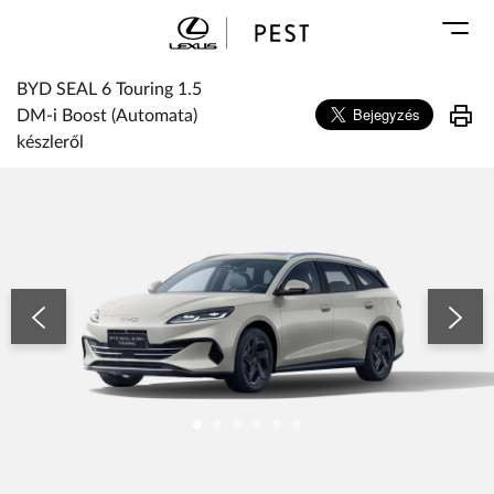
Karosszéria
Geely Schiller
Márkaszervizek
Lexus Pest
BYD SEAL 6 Touring 1.5
Audi Schiller
Toyota Schiller
DM-i Boost (Automata)
BYD Schiller
készleről
ŠKODA Schiller
BYD SEAL 6 Touring 1.5 DM-i Boost (Automata) készleről
Cupra Schiller
Geely Schiller
Lexus Pest
Seat Schiller
Tesla Approved Body Shop
Toyota Schiller
VW Haszonjárművek
VW Service Schiller