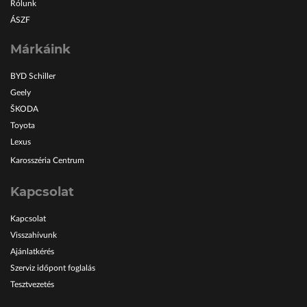
Rólunk
ÁSZF
Márkáink
BYD Schiller
Geely
ŠKODA
Toyota
Lexus
Karosszéria Centrum
Kapcsolat
Kapcsolat
Visszahívunk
Ajánlatkérés
Szerviz időpont foglalás
Tesztvezetés