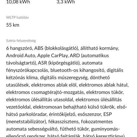
10,08 kWh
3,3 kWh
WLTP hatótáv
55 km
Széria felszereltség
6 hangszóró, ABS (blokkolásgátló), állítható kormány,
Android Auto, Apple CarPlay, ARD (automatikus
távolságtartó), ASR (kipörgésgátló), automata
fényszórókapcsolás, bluetooth-os kihangosító, digitális
kétzónás klíma, digitális műszeregység, dönthető
utasülések, elektromos ablak elöl, elektromos ablak hátul,
elektromos csomagtérajtó-mozgatás, elektromos tükör,
elektromos ülésállítás utasoldal, elektromos ülésállítás
vezetőoldal, elektromosan behajtható külső tükrök, első-
hátsó parkolóradar, érintőkijelző, esőszenzor, ESP
(menetstabilizátor), fékasszisztens, fokozatmentes
automata sebességváltó, fűthető tükör, guminyomás-
ellenőrző rendszer, hátsó fejtámlák, hátsó keresztirányú