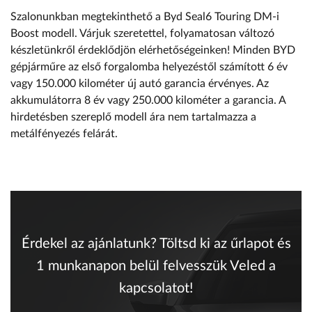
Szalonunkban megtekinthető a Byd Seal6 Touring DM-i
Boost modell. Várjuk szeretettel, folyamatosan változó
készletünkről érdeklődjön elérhetőségeinken! Minden BYD
gépjárműre az első forgalomba helyezéstől számított 6 év
vagy 150.000 kilométer új autó garancia érvényes. Az
akkumulátorra 8 év vagy 250.000 kilométer a garancia. A
hirdetésben szereplő modell ára nem tartalmazza a
metálfényezés felárát.
Érdekel az ajánlatunk? Töltsd ki az űrlapot és
1 munkanapon belül felvesszük Veled a
kapcsolatot!