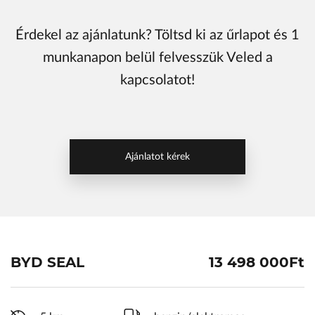
ŠKODA Schiller
Érdekel az ajánlatunk? Töltsd ki az űrlapot és 1
Karosszéria Centrum
munkanapon belül felvesszük Veled a
kapcsolatot!
Ajánlatot kérek
BYD SEAL
13 498 000Ft