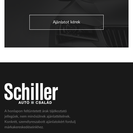
Ajánlatot kérek
A honlapon feltüntetett árak tájékoztató
jellegűek, nem minősülnek ajánlattételnek.
Konkrét, személyreszabott ajánlatokért fordulj
márkakereskedéseinkhez.