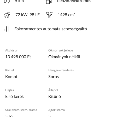
5 km
benzin/elektromos
72 kW, 98 LE
1498 cm³
Fokozatmentes automata sebességváltó
Akciós ár
Okmányok jellege
13 498 000 Ft
Okmányok nélkül
Kivitel
Henger-elrendezés
Kombi
Soros
Hajtás
Állapot
Első kerék
Kitűnő
Szállítható szem. száma
Ajtók száma
5 fő
5