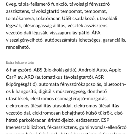
üveg, tábla-felismerő funkció, távolsági fényszóró
asszisztens, távolságtartó tempomat, tempomat,
tolatókamera, tolatóradar, USB csatlakozó, utasoldali
légzsák, ülésmagasság állítás, vészfék asszisztens,
vezetőoldali légzsák, visszagurulás-gátló, ÁFA
visszaigényelhető, autóbeszámítás lehetséges, garanciális,
rendelhető.
Extra felszereltség
6 hangszóró, ABS (blokkolásgátló), Android Auto, Apple
CarPlay, ARD (automatikus távolságtartó), ASR
(kipörgésgátló), automata fényszórókapcsolás, bluetooth-
os kihangosító, digitális műszeregység, dönthető
utasülések, elektromos csomagtérajtó-mozgatás,
elektromos ülésállítás utasoldal, elektromos ülésállítás
vezetőoldal, elektromosan behajtható külső tükrök, első-
hátsó parkolóradar, érintőkijelző, esőszenzor, ESP
(menetstabilizátor), fékasszisztens, guminyomás-ellenőrző