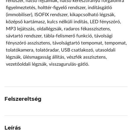
rendszer, hátsó fejtámlák, hátsó keresztirányú forgalomra
figyelmeztetés, holttér-figyelő rendszer, indításgátló
(immobiliser), ISOFIX rendszer, kikapcsolható légzsák,
középső kartámasz, kulcs nélküli indítás, LED fényszóró,
MP3 lejátszás, oldallégzsák, radaros fékasszisztens,
sávtartó rendszer, tábla-felismerő funkció, távolsági
fényszóró asszisztens, távolságtartó tempomat, tempomat,
tolatókamera, tolatóradar, USB csatlakozó, utasoldali
légzsák, ülésmagasság állítás, vészfék asszisztens,
vezetőoldali légzsák, visszagurulás-gátló.
Felszereltség
Leírás