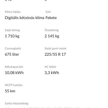
Klíma fajtája
Szín
Digitális kétzónás klíma
Fekete
Saját tömeg
Össztömeg
1 710 kg
2 145 kg
Csomagtartó
Nyári gumi méret
675 liter
225/55 R 17
Akkukapacitás
AC töltés
10,08 kWh
3,3 kWh
WLTP hatótáv
55 km
Széria felszereltség