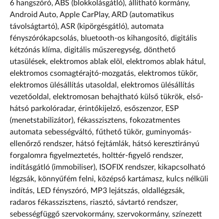
6 hangszóró, ABS (blokkolásgátló), állítható kormány,
Android Auto, Apple CarPlay, ARD (automatikus
távolságtartó), ASR (kipörgésgátló), automata
fényszórókapcsolás, bluetooth-os kihangosító, digitális
kétzónás klíma, digitális műszeregység, dönthető
utasülések, elektromos ablak elöl, elektromos ablak hátul,
elektromos csomagtérajtó-mozgatás, elektromos tükör,
elektromos ülésállítás utasoldal, elektromos ülésállítás
vezetőoldal, elektromosan behajtható külső tükrök, első-
hátsó parkolóradar, érintőkijelző, esőszenzor, ESP
(menetstabilizátor), fékasszisztens, fokozatmentes
automata sebességváltó, fűthető tükör, guminyomás-
ellenőrző rendszer, hátsó fejtámlák, hátsó keresztirányú
forgalomra figyelmeztetés, holttér-figyelő rendszer,
indításgátló (immobiliser), ISOFIX rendszer, kikapcsolható
légzsák, könnyűfém felni, középső kartámasz, kulcs nélküli
indítás, LED fényszóró, MP3 lejátszás, oldallégzsák,
radaros fékasszisztens, riasztó, sávtartó rendszer,
sebességfüggő szervokormány, szervokormány, színezett