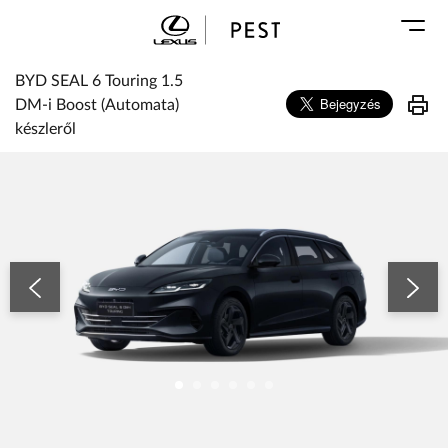
Karosszéria
Geely Schiller
Márkaszervizek
Lexus Pest
BYD SEAL 6 Touring 1.5
Audi Schiller
Toyota Schiller
DM-i Boost (Automata)
BYD Schiller
készleről
ŠKODA Schiller
BYD SEAL 6 Touring 1.5 DM-i Boost (Automata) készleről
Cupra Schiller
Geely Schiller
Lexus Pest
Seat Schiller
Tesla Approved Body Shop
Toyota Schiller
VW Haszonjárművek
VW Service Schiller