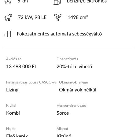
5 km
benzin/elektromos
72 kW, 98 LE
1498 cm³
Fokozatmentes automata sebességváltó
Akciós ár
Finanszírozás
13 498 000 Ft
20%-tól elvihető
Finanszírozás típusa CASCO-val
Okmányok jellege
Lízing
Okmányok nélkül
Kivitel
Henger-elrendezés
Kombi
Soros
Hajtás
Állapot
Első kerék
Kitűnő