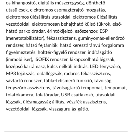
os kihangosító, digitális műszeregység, dönthető
utasülések, elektromos csomagtérajtó-mozgatás,
elektromos ülésállítás utasoldal, elektromos ülésállítás
vezetőoldal, elektromosan behajtható külső tükrök, első-
hátsó parkolóradar, érintőkijelző, esőszenzor, ESP
(menetstabilizátor), fékasszisztens, guminyomás-ellenőrző
rendszer, hátsó fejtámlák, hátsó keresztirányú forgalomra
figyelmeztetés, holttér-figyelő rendszer, indításgátló
(immobiliser), ISOFIX rendszer, kikapcsolható légzsák,
középső kartámasz, kulcs nélküli indítás, LED fényszóró,
MP3 lejátszás, oldallégzsák, radaros fékasszisztens,
sávtartó rendszer, tábla-felismerő funkció, távolsági
fényszóró asszisztens, távolságtartó tempomat, tempomat,
tolatókamera, tolatóradar, USB csatlakozó, utasoldali
légzsák, ülésmagasság állítás, vészfék asszisztens,
vezetőoldali légzsák, visszagurulás-gátló.