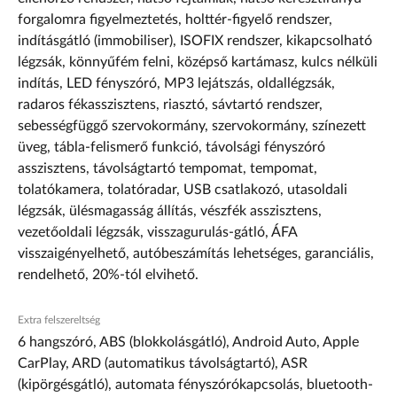
forgalomra figyelmeztetés, holttér-figyelő rendszer,
indításgátló (immobiliser), ISOFIX rendszer, kikapcsolható
légzsák, könnyűfém felni, középső kartámasz, kulcs nélküli
indítás, LED fényszóró, MP3 lejátszás, oldallégzsák,
radaros fékasszisztens, riasztó, sávtartó rendszer,
sebességfüggő szervokormány, szervokormány, színezett
üveg, tábla-felismerő funkció, távolsági fényszóró
asszisztens, távolságtartó tempomat, tempomat,
tolatókamera, tolatóradar, USB csatlakozó, utasoldali
légzsák, ülésmagasság állítás, vészfék asszisztens,
vezetőoldali légzsák, visszagurulás-gátló, ÁFA
visszaigényelhető, autóbeszámítás lehetséges, garanciális,
rendelhető, 20%-tól elvihető.
Extra felszereltség
6 hangszóró, ABS (blokkolásgátló), Android Auto, Apple
CarPlay, ARD (automatikus távolságtartó), ASR
(kipörgésgátló), automata fényszórókapcsolás, bluetooth-