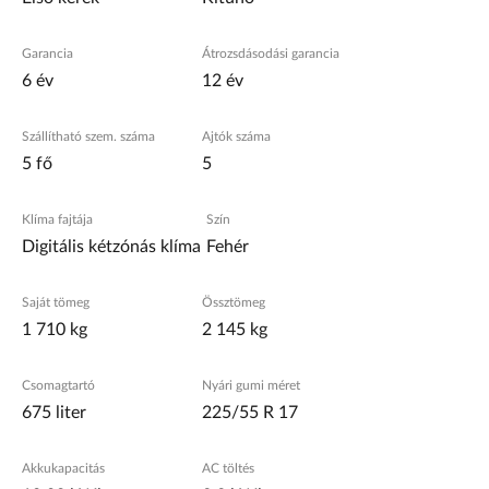
Garancia
Átrozsdásodási garancia
6 év
12 év
Szállítható szem. száma
Ajtók száma
5 fő
5
Klíma fajtája
Szín
Digitális kétzónás klíma
Fehér
Saját tömeg
Össztömeg
1 710 kg
2 145 kg
Csomagtartó
Nyári gumi méret
675 liter
225/55 R 17
Akkukapacitás
AC töltés