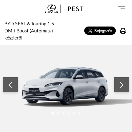
Karosszéria
Geely Schiller
Márkaszervizek
Lexus Pest
BYD SEAL 6 Touring 1.5
Audi Schiller
Toyota Schiller
DM-i Boost (Automata)
BYD Schiller
készleről
ŠKODA Schiller
BYD SEAL 6 Touring 1.5 DM-i Boost (Automata) készleről
Cupra Schiller
Geely Schiller
Lexus Pest
Seat Schiller
Tesla Approved Body Shop
Toyota Schiller
VW Haszonjárművek
VW Service Schiller