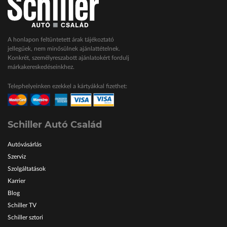
A honlapon feltüntetett árak tájékoztató
jellegűek, nem minősülnek ajánlattételnek.
Konkrét, személyreszabott ajánlatokért fordulj
márkakereskedéseinkhez.
Telephelyeinken ezekkel a kártyákkal fizethet:
Schiller Autó Család
Autóvásárlás
Szerviz
Szolgáltatások
Karrier
Blog
Schiller TV
Schiller sztori