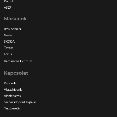
Rólunk
ÁSZF
Márkáink
BYD Schiller
Geely
ŠKODA
Toyota
Lexus
Karosszéria Centrum
Kapcsolat
Kapcsolat
Visszahívunk
Ajánlatkérés
Szerviz időpont foglalás
Tesztvezetés