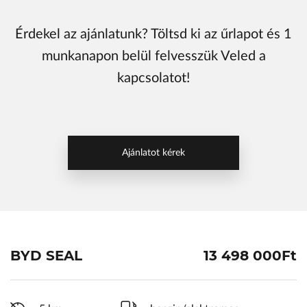
ŠKODA Schiller
Érdekel az ajánlatunk? Töltsd ki az űrlapot és 1
Karosszéria Centrum
munkanapon belül felvesszük Veled a
kapcsolatot!
Ajánlatot kérek
BYD SEAL
13 498 000Ft