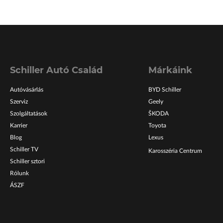
Schiller Autó Család
Márkáink
Autóvásárlás
BYD Schiller
Szerviz
Geely
Szolgáltatások
ŠKODA
Karrier
Toyota
Blog
Lexus
Schiller TV
Karosszéria Centrum
Schiller sztori
Rólunk
ÁSZF