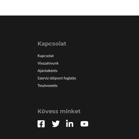
Kapcsolat
Kapcsolat
Visszahívunk
Ajánlatkérés
Szerviz időpont foglalás
Tesztvezetés
Kövess minket