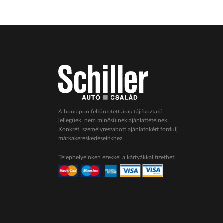
A honlapon feltüntetett árak tájékoztató
jellegűek, nem minősülnek ajánlattételnek.
Konkrét, személyreszabott ajánlatokért fordulj
márkakereskedéseinkhez.
Telephelyeinken ezekkel a kártyákkal fizethet: