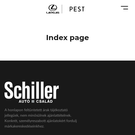
Karosszéria
Geely Schiller
Márkaszervizek
Lexus Pest
Audi Schiller
Toyota Schiller
Index page
BYD Schiller
ŠKODA Schiller
Cupra Schiller
Geely Schiller
Lexus Pest
Seat Schiller
Tesla Approved Body Shop
Toyota Schiller
A honlapon feltüntetett árak tájékoztató
jellegűek, nem minősülnek ajánlattételnek.
VW Haszonjárművek
Konkrét, személyreszabott ajánlatokért fordulj
márkakereskedéseinkhez.
VW Service Schiller