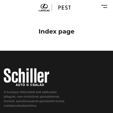
Karosszéria
Geely Schiller
Márkaszervizek
Lexus Pest
Audi Schiller
Toyota Schiller
Index page
BYD Schiller
ŠKODA Schiller
Cupra Schiller
Geely Schiller
Lexus Pest
Seat Schiller
Tesla Approved Body Shop
Toyota Schiller
A honlapon feltüntetett árak tájékoztató
jellegűek, nem minősülnek ajánlattételnek.
VW Haszonjárművek
Konkrét, személyreszabott ajánlatokért fordulj
márkakereskedéseinkhez.
VW Service Schiller