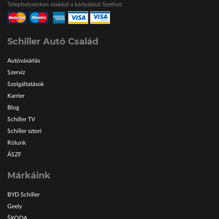
Telephelyeinken ezekkel a kártyákkal fizethet:
ŠKODA Schiller
Karosszéria Centrum
Schiller Autó Család
Autóvásárlás
Szerviz
Szolgáltatások
Karrier
Blog
Schiller TV
Schiller sztori
Rólunk
ÁSZF
Márkáink
BYD Schiller
Geely
ŠKODA