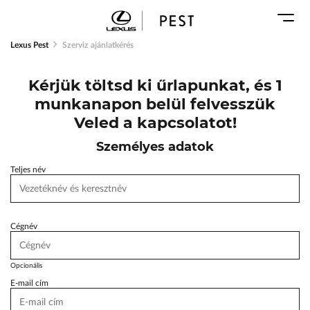
Karosszéria
Geely Schiller
Márkaszervizek
Lexus Pest
Lexus Pest
Szerviz ajánlatkérés
Audi Schiller
Toyota Schiller
Kérjük töltsd ki űrlapunkat, és 1
BYD Schiller
ŠKODA Schiller
munkanapon belül felvesszük
Cupra Schiller
Veled a kapcsolatot!
Geely Schiller
Viste tus Apuestas
Személyes adatok
Lexus Pest
Teljes név
con el Estilo de
Seat Schiller
PlayUZU Mexicano!
Tesla Approved Body Shop
Cégnév
Toyota Schiller
¿Estás buscando una forma emocionante de darle estilo a
tus apuestas en línea? ¡Entonces estás en el lugar correcto!
VW Haszonjárművek
Opcionális
En este artículo, te presentaremos el fascinante mundo de
E-mail cím
VW Service Schiller
PlayUZU, un casino en línea que te ofrece una experiencia