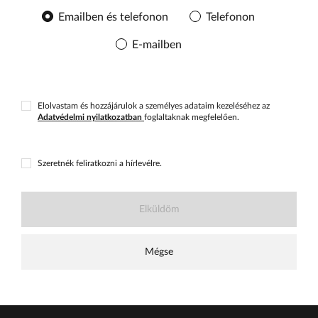
Emailben és telefonon
Telefonon
En PlayUZU, la seguridad y la confidencialidad son de suma
importancia. Puedes estar tranquilo sabiendo que tus datos
E-mailben
personales y transacciones están protegidos con los más
altos estándares de seguridad en línea. Además, PlayUZU
cuenta con un equipo de atención al cliente dedicado que
Elolvastam és hozzájárulok a személyes adataim kezeléséhez az
está disponible las 24 horas del día, los 7 días de la semana,
Adatvédelmi nyilatkozatban
foglaltaknak megfelelően.
para responder a todas tus preguntas y brindarte asistencia
en caso de cualquier problema.
Szeretnék feliratkozni a hírlevélre.
Las tendencias de moda que
dominan el mundo del juego en
Elküldöm
México
Viste tus apuestas con el estilo de PlayUZU Mexicano y
Mégse
vive la emoción del juego en línea como nunca antes. En
PlayUZU, encontrarás una amplia variedad de juegos de
casino en línea que te harán vibrar de emoción. Desde las