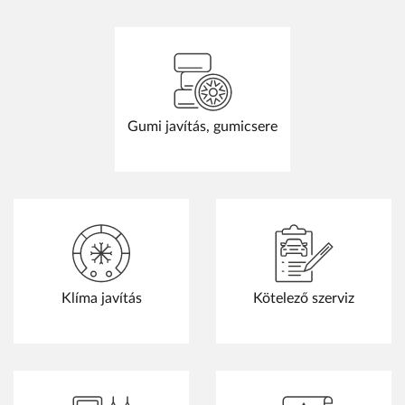
¡No esperes más y únete a la diversión en PlayUZU México!
Con bonos de bienvenida, promociones exclusivas y una
amplia selección de juegos, estamos seguros de que
encontrarás la experiencia de apuestas perfecta para ti.
¡Viste tus apuestas con el estilo mexicano de PlayUZU y
Gumi javítás, gumicsere
prepárate para ganar grandes premios!
Explorando el estilo único de
PlayUZU Mexicano
¡Viste tus Apuestas con el Estilo de PlayUZU Mexicano!
¿Estás buscando un casino en línea que te brinde una
Klíma javítás
Kötelező szerviz
experiencia de juego auténticamente mexicana? ¡No
busques más! En PlayUZU, el famoso casino en línea,
puedes disfrutar de la emoción de los juegos de azar
mientras te sumerges en el estilo vibrante y colorido de
México.