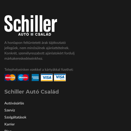
clásicas máquinas tragamonedas hasta los emocionantes
juegos de mesa, tenemos todo lo que necesitas para
disfrutar de una experiencia de juego única.
Nuestro casino en línea se destaca por su estilo mexicano
auténtico y vibrante. Con colores vivos y diseños inspirados
A honlapon feltüntetett árak tájékoztató
en la cultura mexicana, te sumergirás en un ambiente
jellegűek, nem minősülnek ajánlattételnek.
festivo y lleno de energía. Además, en PlayUZU nos
Konkrét, személyreszabott ajánlatokért fordulj
preocupamos por brindarte la mejor experiencia de juego
márkakereskedéseinkhez.
posible, por lo que contamos con un equipo de atención al
Telephelyeinken ezekkel a kártyákkal fizethet:
cliente dedicado y amigable que está disponible las 24
horas del día, los 7 días de la semana.
Schiller Autó Család
No importa si eres un jugador experimentado o si estás
comenzando en el mundo del juego en línea, en PlayUZU
Autóvásárlás
encontrarás todo lo que necesitas para disfrutar al máximo.
Szerviz
Además, ofrecemos bonos y promociones exclusivas que te
Szolgáltatások
permitirán maximizar tus ganancias y prolongar tu tiempo
Karrier
de juego. ¡No esperes más y viste tus apuestas con el estilo