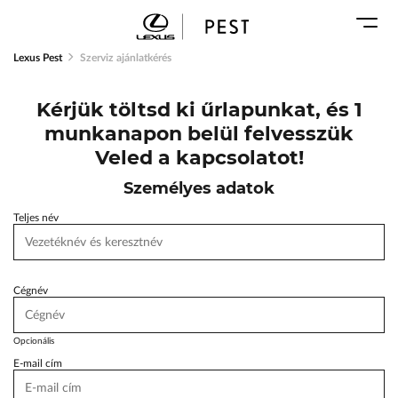
Karosszéria
Geely Schiller
Márkaszervizek
Lexus Pest
Lexus Pest
Szerviz ajánlatkérés
Audi Schiller
Toyota Schiller
Kérjük töltsd ki űrlapunkat, és 1
BYD Schiller
ŠKODA Schiller
munkanapon belül felvesszük
Cupra Schiller
Veled a kapcsolatot!
Geely Schiller
Viste tus Apuestas
Személyes adatok
Lexus Pest
Teljes név
con el Estilo de
Seat Schiller
PlayUZU Mexicano!
Tesla Approved Body Shop
Cégnév
Toyota Schiller
¿Estás buscando una forma emocionante de darle estilo a
tus apuestas en línea? ¡Entonces estás en el lugar correcto!
VW Haszonjárművek
Opcionális
En este artículo, te presentaremos el fascinante mundo de
E-mail cím
VW Service Schiller
PlayUZU, un casino en línea que te ofrece una experiencia