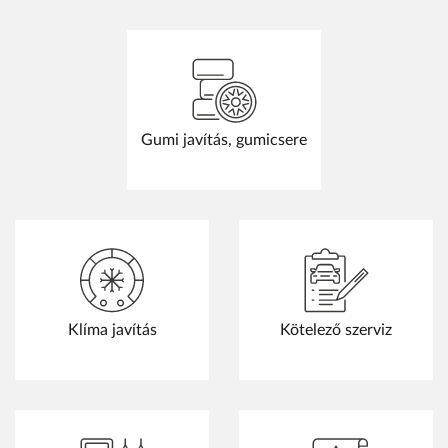
¡No esperes más y únete a la diversión en PlayUZU México!
Con bonos de bienvenida, promociones exclusivas y una
amplia selección de juegos, estamos seguros de que
encontrarás la experiencia de apuestas perfecta para ti.
¡Viste tus apuestas con el estilo mexicano de PlayUZU y
Gumi javítás, gumicsere
prepárate para ganar grandes premios!
Explorando el estilo único de
PlayUZU Mexicano
¡Viste tus Apuestas con el Estilo de PlayUZU Mexicano!
¿Estás buscando un casino en línea que te brinde una
Klíma javítás
Kötelező szerviz
experiencia de juego auténticamente mexicana? ¡No
busques más! En PlayUZU, el famoso casino en línea,
puedes disfrutar de la emoción de los juegos de azar
mientras te sumerges en el estilo vibrante y colorido de
México.