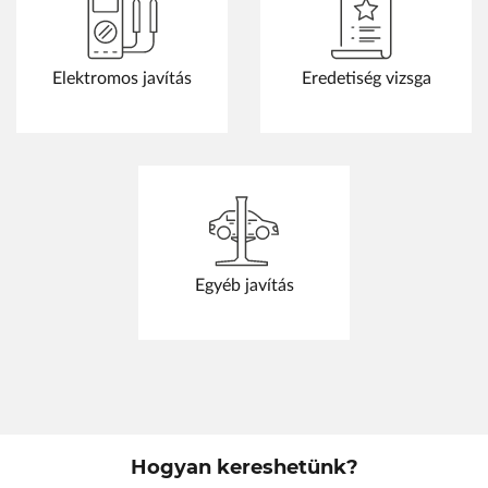
En PlayUZU, encontrarás una amplia selección de juegos de
casino en línea, desde las clásicas máquinas tragamonedas
Elektromos javítás
Eredetiség vizsga
hasta los emocionantes juegos de mesa como el blackjack y
la ruleta. ¡La diversión nunca se acaba en este casino en
línea de primera categoría! Además, PlayUZU ofrece bonos
y promociones exclusivas para que puedas aumentar tus
ganancias y prolongar tu tiempo de juego.
No importa si eres un jugador novato o experimentado,
Egyéb javítás
PlayUZU tiene algo para todos. Con una interfaz fácil de
usar y un diseño moderno, este casino en línea te brinda
una experiencia de juego sin complicaciones. Además,
puedes acceder a PlayUZU desde cualquier lugar, en
cualquier momento, a través de su aplicación móvil.
¡Descarga la aplicación ahora mismo en
https://www.playuzu-casino.com/app/
y lleva tus apuestas
Hogyan kereshetünk?
al siguiente nivel!