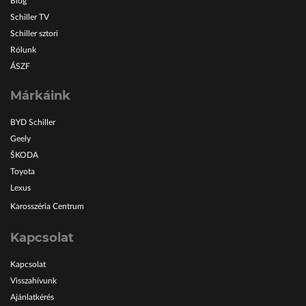
Blog
de PlayUZU Mexicano!
Schiller TV
Schiller sztori
Cómo incorporar el estilo de
Rólunk
PlayUZU Mexicano en tu
ÁSZF
guardarropa
Márkáink
Viste tus apuestas con el estilo de PlayUZU Mexicano. En
BYD Schiller
PlayUZU, entendemos que el estilo es importante para
Geely
nuestros jugadores mexicanos. Por eso, hemos creado una
ŠKODA
plataforma de apuestas en línea que combina la emoción
Toyota
del juego con el auténtico estilo mexicano. Nuestro sitio
Lexus
web está diseñado con colores vibrantes y elementos
Karosszéria Centrum
visuales que reflejan la rica cultura de México. Además,
ofrecemos una amplia selección de juegos de casino en
Kapcsolat
línea, desde las clásicas tragamonedas hasta emocionantes
juegos de mesa, todos con un toque mexicano. ¡Así que
Kapcsolat
ponte tu sombrero y únete a la diversión en PlayUZU!
Visszahívunk
Ajánlatkérés