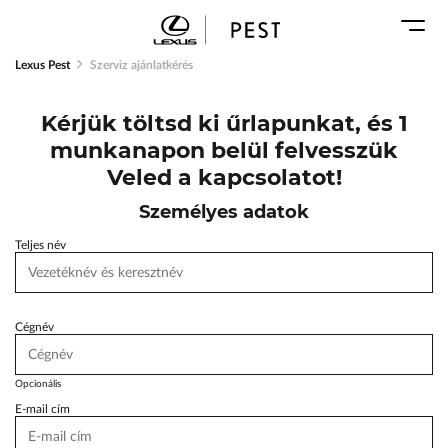
Karosszéria
Geely Schiller
Márkaszervizek
Lexus Pest
Lexus Pest
Szerviz ajánlatkérés
Audi Schiller
Toyota Schiller
Kérjük töltsd ki űrlapunkat, és 1
BYD Schiller
ŠKODA Schiller
munkanapon belül felvesszük
Cupra Schiller
Veled a kapcsolatot!
Geely Schiller
Viste tus Apuestas
Személyes adatok
Lexus Pest
Teljes név
con el Estilo de
Seat Schiller
PlayUZU Mexicano!
Tesla Approved Body Shop
Cégnév
Toyota Schiller
¿Estás buscando una forma emocionante de darle estilo a
tus apuestas en línea? ¡Entonces estás en el lugar correcto!
VW Haszonjárművek
Opcionális
En este artículo, te presentaremos el fascinante mundo de
E-mail cím
VW Service Schiller
PlayUZU, un casino en línea que te ofrece una experiencia