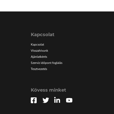
Kapcsolat
Kapcsolat
Visszahívunk
Ajánlatkérés
Szerviz időpont foglalás
Tesztvezetés
Kövess minket