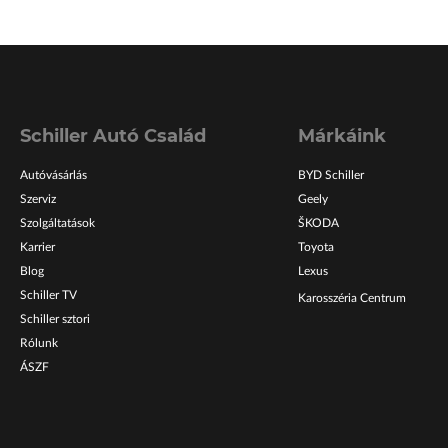
Schiller Autó Család
Márkáink
Autóvásárlás
BYD Schiller
Szerviz
Geely
Szolgáltatások
ŠKODA
Karrier
Toyota
Blog
Lexus
Schiller TV
Karosszéria Centrum
Schiller sztori
Rólunk
ÁSZF