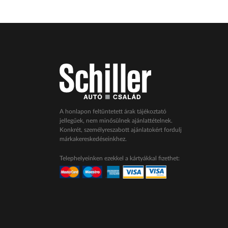
A honlapon feltüntetett árak tájékoztató
jellegűek, nem minősülnek ajánlattételnek.
Konkrét, személyreszabott ajánlatokért fordulj
márkakereskedéseinkhez.
Telephelyeinken ezekkel a kártyákkal fizethet: