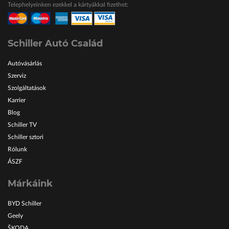
Telephelyeinken ezekkel a kártyákkal fizethet:
ŠKODA Schiller
Karosszéria Centrum
Schiller Autó Család
Autóvásárlás
Szerviz
Szolgáltatások
Karrier
Blog
Schiller TV
Schiller sztori
Rólunk
ÁSZF
Márkáink
BYD Schiller
Geely
ŠKODA