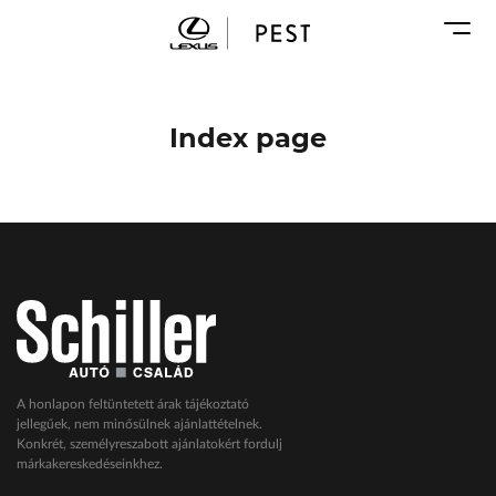
Karosszéria
Geely Schiller
Márkaszervizek
Lexus Pest
Audi Schiller
Toyota Schiller
Index page
BYD Schiller
ŠKODA Schiller
Cupra Schiller
Geely Schiller
Lexus Pest
Seat Schiller
Tesla Approved Body Shop
Toyota Schiller
A honlapon feltüntetett árak tájékoztató
jellegűek, nem minősülnek ajánlattételnek.
VW Haszonjárművek
Konkrét, személyreszabott ajánlatokért fordulj
márkakereskedéseinkhez.
VW Service Schiller