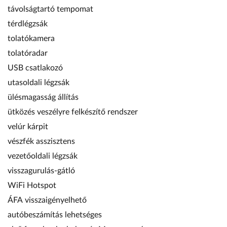
távolságtartó tempomat
térdlégzsák
tolatókamera
tolatóradar
USB csatlakozó
utasoldali légzsák
ülésmagasság állítás
ütközés veszélyre felkészítő rendszer
velúr kárpit
vészfék asszisztens
vezetőoldali légzsák
visszagurulás-gátló
WiFi Hotspot
ÁFA visszaigényelhető
autóbeszámítás lehetséges