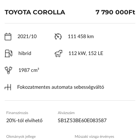
ŠKODA Schiller
TOYOTA COROLLA
7 790 000Ft
Karosszéria Centrum
2021/10
111 458 km
hibrid
112 kW, 152 LE
1987 cm³
Fokozatmentes automata sebességváltó
Finanszírozás
Alvázszám
20%-tól elvihető
SB1Z53BE60E083587
Okmányok jellege
Műszaki vizsga érvényes