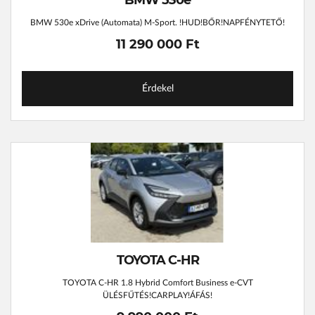
BMW 530e xDrive (Automata) M-Sport. !HUD!BŐR!NAPFÉNYTETŐ!
11 290 000 Ft
Érdekel
TOYOTA C-HR
TOYOTA C-HR 1.8 Hybrid Comfort Business e-CVT
ÜLÉSFŰTÉS!CARPLAY!ÁFÁS!