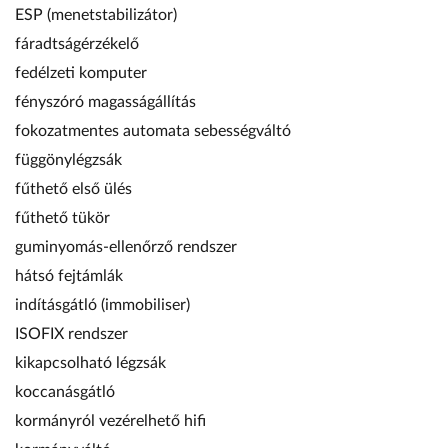
ESP (menetstabilizátor)
fáradtságérzékelő
fedélzeti komputer
fényszóró magasságállítás
fokozatmentes automata sebességváltó
függönylégzsák
fűthető első ülés
fűthető tükör
guminyomás-ellenőrző rendszer
hátsó fejtámlák
indításgátló (immobiliser)
ISOFIX rendszer
kikapcsolható légzsák
koccanásgátló
kormányról vezérelhető hifi