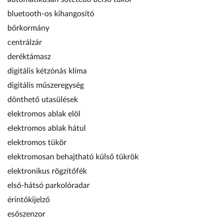
bluetooth-os kihangosító
bőrkormány
centrálzár
deréktámasz
digitális kétzónás klíma
digitális műszeregység
dönthető utasülések
elektromos ablak elöl
elektromos ablak hátul
elektromos tükör
elektromosan behajtható külső tükrök
elektronikus rögzítőfék
első-hátsó parkolóradar
érintőkijelző
esőszenzor