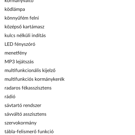
kormányváltó
ködlámpa
könnyűfém felni
középső kartámasz
kulcs nélküli indítás
LED fényszóró
menetfény
MP3 lejátszás
multifunkcionális kijelző
multifunkciós kormánykerék
radaros fékasszisztens
rádió
sávtartó rendszer
sávváltó asszisztens
szervokormány
tábla-felismerő funkció