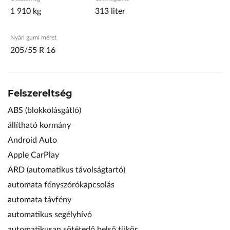
1 910 kg
313 liter
Nyári gumi méret
205/55 R 16
Felszereltség
ABS (blokkolásgátló)
állítható kormány
Android Auto
Apple CarPlay
ARD (automatikus távolságtartó)
automata fényszórókapcsolás
automata távfény
automatikus segélyhívó
automatikusan sötétedő belső tükör