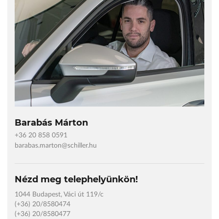
Barabás Márton
+36 20 858 0591
barabas.marton@schiller.hu
Nézd meg telephelyünkön!
1044 Budapest, Váci út 119/c
(+36) 20/8580474
(+36) 20/8580477