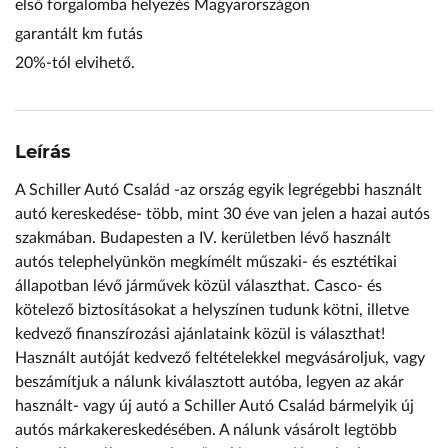
első forgalomba helyezés Magyarországon
garantált km futás
20%-tól elvihető.
Leírás
A Schiller Autó Család -az ország egyik legrégebbi használt
autó kereskedése- több, mint 30 éve van jelen a hazai autós
szakmában. Budapesten a IV. kerületben lévő használt
autós telephelyünkön megkímélt műszaki- és esztétikai
állapotban lévő járművek közül választhat. Casco- és
kötelező biztosításokat a helyszínen tudunk kötni, illetve
kedvező finanszírozási ajánlataink közül is választhat!
Használt autóját kedvező feltételekkel megvásároljuk, vagy
beszámítjuk a nálunk kiválasztott autóba, legyen az akár
használt- vagy új autó a Schiller Autó Család bármelyik új
autós márkakereskedésében. A nálunk vásárolt legtöbb