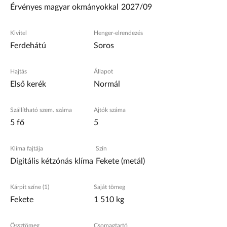
Érvényes magyar okmányokkal
2027/09
Kivitel
Henger-elrendezés
Ferdehátú
Soros
Hajtás
Állapot
Első kerék
Normál
Szállítható szem. száma
Ajtók száma
5 fő
5
Klíma fajtája
Szín
Digitális kétzónás klíma
Fekete (metál)
Kárpit színe (1)
Saját tömeg
Fekete
1 510 kg
Össztömeg
Csomagtartó