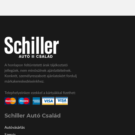
A honlapon feltüntetett árak tájékoztató
jellegűek, nem minősülnek ajánlattételnek.
Konkrét, személyreszabott ajánlatokért fordulj
márkakereskedéseinkhez.
Telephelyeinken ezekkel a kártyákkal fizethet:
Schiller Autó Család
Autóvásárlás
Szerviz