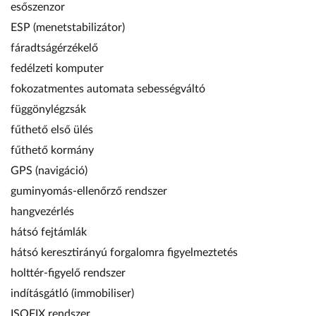
esőszenzor
ESP (menetstabilizátor)
fáradtságérzékelő
fedélzeti komputer
fokozatmentes automata sebességváltó
függönylégzsák
fűthető első ülés
fűthető kormány
GPS (navigáció)
guminyomás-ellenőrző rendszer
hangvezérlés
hátsó fejtámlák
hátsó keresztirányú forgalomra figyelmeztetés
holttér-figyelő rendszer
indításgátló (immobiliser)
ISOFIX rendszer