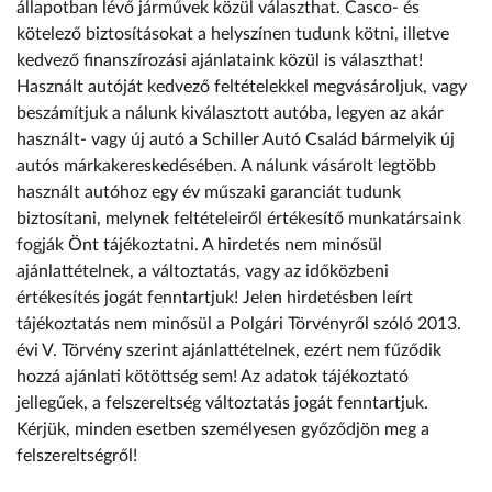
állapotban lévő járművek közül választhat. Casco- és
kötelező biztosításokat a helyszínen tudunk kötni, illetve
kedvező finanszírozási ajánlataink közül is választhat!
Használt autóját kedvező feltételekkel megvásároljuk, vagy
beszámítjuk a nálunk kiválasztott autóba, legyen az akár
használt- vagy új autó a Schiller Autó Család bármelyik új
autós márkakereskedésében. A nálunk vásárolt legtöbb
használt autóhoz egy év műszaki garanciát tudunk
biztosítani, melynek feltételeiről értékesítő munkatársaink
fogják Önt tájékoztatni. A hirdetés nem minősül
ajánlattételnek, a változtatás, vagy az időközbeni
értékesítés jogát fenntartjuk! Jelen hirdetésben leírt
tájékoztatás nem minősül a Polgári Törvényről szóló 2013.
évi V. Törvény szerint ajánlattételnek, ezért nem fűződik
hozzá ajánlati kötöttség sem! Az adatok tájékoztató
jellegűek, a felszereltség változtatás jogát fenntartjuk.
Kérjük, minden esetben személyesen győződjön meg a
felszereltségről!