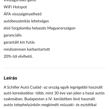
visszagurulás-gátló
WiFi Hotspot
ÁFA visszaigényelhető
autóbeszámítás lehetséges
első forgalomba helyezés Magyarországon
garanciális
garantált km futás
rendszeresen karbantartott
20%-tól elvihető.
Leírás
A Schiller Autó Család -az ország egyik legrégebbi használt
autó kereskedése- több, mint 30 éve van jelen a hazai autós
szakmában. Budapesten a IV. kerületben lévő használt
autós telephelyünkön megkímélt műszaki- és esztétikai