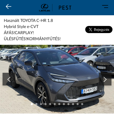
Karosszéria
Geely Schiller
Márkaszervizek
Lexus Pest
Használt TOYOTA C-HR 1.8
Audi Schiller
Toyota Schiller
Hybrid Style e-CVT
BYD Schiller
ÁFÁS!CARPLAY!
ŠKODA Schiller
ÜLÉSFŰTÉS!KORMÁNYFŰTÉS!
Cupra Schiller
Használt TOYOTA C-HR 1.8 Hybrid Style e-CVT ÁFÁS!CARPLAY!ÜLÉSFŰTÉS!KORMÁNYFŰTÉS!
Geely Schiller
Lexus Pest
Seat Schiller
Tesla Approved Body Shop
Toyota Schiller
VW Haszonjárművek
VW Service Schiller