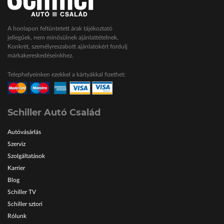
A honlapon feltüntetett árak tájékoztató
jellegűek, nem minősülnek ajánlattételnek.
Konkrét, személyreszabott ajánlatokért fordulj
márkakereskedéseinkhez.
Telephelyeinken ezekkel a kártyákkal fizethet:
Schiller Autó Család
Autóvásárlás
Szerviz
Szolgáltatások
Karrier
Blog
Schiller TV
Schiller sztori
Rólunk