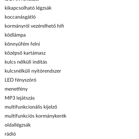
kikapcsolható légzsák
koccanásgátló
kormányról vezérelhető hifi
ködlámpa
könnyűfém felni
középső kartámasz
kulcs nélküli indítás
kulcsnélküli nyitórendszer
LED fényszóró
menetfény
MP3 lejátszás
multifunkcionális kijelző
multifunkciós kormánykerék
oldallégzsák
rádió