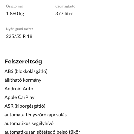
Össztömeg
Csomagtartó
1 860 kg
377 liter
Nyári gumi méret
225/55 R 18
Felszereltség
ABS (blokkolásgátló)
állítható kormány
Android Auto
Apple CarPlay
ASR (kipörgésgátló)
automata fényszórókapcsolás
automatikus segélyhívó
automatikusan sötétedő belső tükör