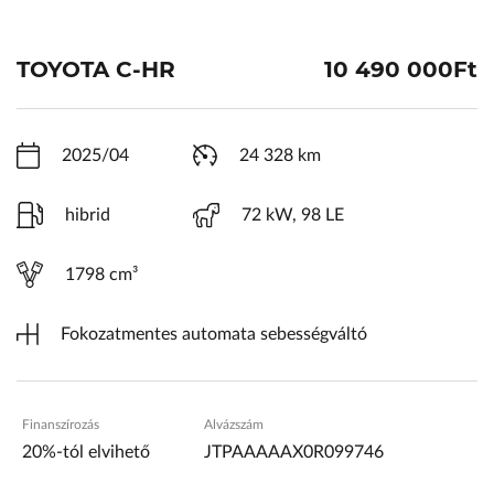
ŠKODA Schiller
Karosszéria Centrum
TOYOTA C-HR
10 490 000Ft
2025/04
24 328 km
hibrid
72 kW, 98 LE
1798 cm³
Fokozatmentes automata sebességváltó
Finanszírozás
Alvázszám
20%-tól elvihető
JTPAAAAAX0R099746