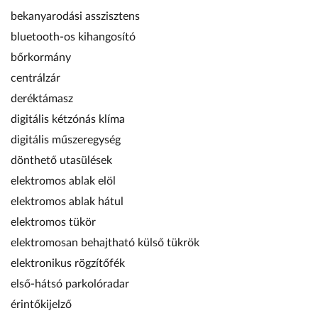
bekanyarodási asszisztens
bluetooth-os kihangosító
bőrkormány
centrálzár
deréktámasz
digitális kétzónás klíma
digitális műszeregység
dönthető utasülések
elektromos ablak elöl
elektromos ablak hátul
elektromos tükör
elektromosan behajtható külső tükrök
elektronikus rögzítőfék
első-hátsó parkolóradar
érintőkijelző