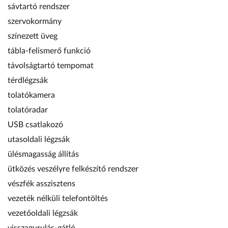
sávtartó rendszer
szervokormány
színezett üveg
tábla-felismerő funkció
távolságtartó tempomat
térdlégzsák
tolatókamera
tolatóradar
USB csatlakozó
utasoldali légzsák
ülésmagasság állítás
ütközés veszélyre felkészítő rendszer
vészfék asszisztens
vezeték nélküli telefontöltés
vezetőoldali légzsák