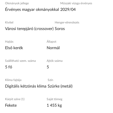
Okmányok jellege
Műszaki vizsga érvényes
Érvényes magyar okmányokkal
2029/04
Kivitel
Henger-elrendezés
Városi terepjáró (crossover)
Soros
Hajtás
Állapot
Első kerék
Normál
Szállítható szem. száma
Ajtók száma
5 fő
5
Klíma fajtája
Szín
Digitális kétzónás klíma
Szürke (metál)
Kárpit színe (1)
Saját tömeg
Fekete
1 455 kg