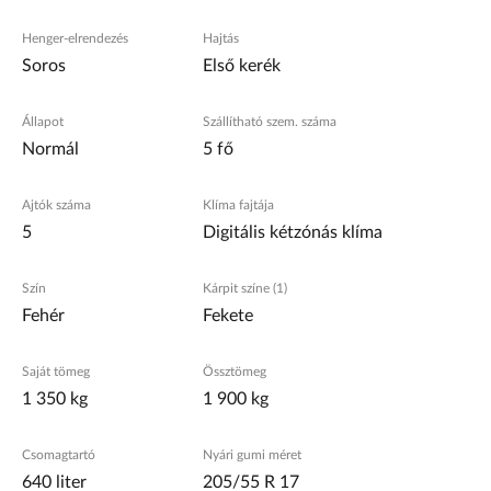
Henger-elrendezés
Hajtás
Soros
Első kerék
Állapot
Szállítható szem. száma
Normál
5 fő
Ajtók száma
Klíma fajtája
5
Digitális kétzónás klíma
Szín
Kárpit színe (1)
Fehér
Fekete
Saját tömeg
Össztömeg
1 350 kg
1 900 kg
Csomagtartó
Nyári gumi méret
640 liter
205/55 R 17