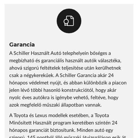
Garancia
A Schiller Használt Autó telephelyein bőséges a
megbízható és garanciális használt autók választéka,
ahová szigorú feltételek teljesítése után kerülhetnek
csak a négykerekűek. A Schiller Garancia akár 24
hónapos védelmet nyújt, és abban különbözik a piacon
jelen lévő többi hasonló konstrukciótól, hogy akár
nyolc éves autókra is igénybe vehető, feltéve, hogy
azok megfelelő műszaki állapotban vannak.
A Toyota és Lexus modellek esetében, a Toyota
Minősített Használt program keretében szintén 24
hónapos garanciát biztosítunk. Minden autó egy
szigorú, 145 pontból álló műszaki átvizsgáláson esik át,