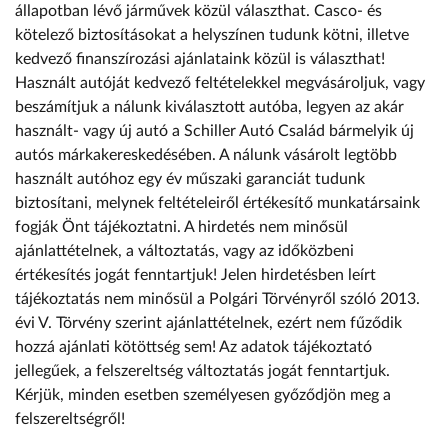
állapotban lévő járművek közül választhat. Casco- és
kötelező biztosításokat a helyszínen tudunk kötni, illetve
kedvező finanszírozási ajánlataink közül is választhat!
Használt autóját kedvező feltételekkel megvásároljuk, vagy
beszámítjuk a nálunk kiválasztott autóba, legyen az akár
használt- vagy új autó a Schiller Autó Család bármelyik új
autós márkakereskedésében. A nálunk vásárolt legtöbb
használt autóhoz egy év műszaki garanciát tudunk
biztosítani, melynek feltételeiről értékesítő munkatársaink
fogják Önt tájékoztatni. A hirdetés nem minősül
ajánlattételnek, a változtatás, vagy az időközbeni
értékesítés jogát fenntartjuk! Jelen hirdetésben leírt
tájékoztatás nem minősül a Polgári Törvényről szóló 2013.
évi V. Törvény szerint ajánlattételnek, ezért nem fűződik
hozzá ajánlati kötöttség sem! Az adatok tájékoztató
jellegűek, a felszereltség változtatás jogát fenntartjuk.
Kérjük, minden esetben személyesen győződjön meg a
felszereltségről!