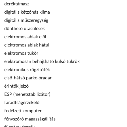
deréktámasz
digitális kétzónás klíma
digitális műszeregység
dönthető utasülések
elektromos ablak elöl
elektromos ablak hátul
elektromos tükör
elektromosan behajtható külső tükrök
elektronikus rögzítőfék
első-hátsó parkolóradar
érintőkijelző
ESP (menetstabilizátor)
fáradtságérzékelő
fedélzeti komputer
fényszóró magasságállítás