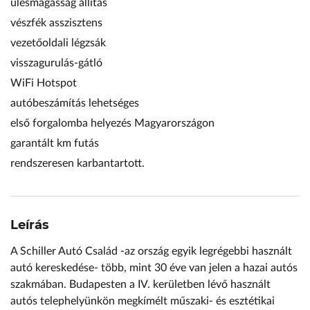
ülésmagasság állítás
vészfék asszisztens
vezetőoldali légzsák
visszagurulás-gátló
WiFi Hotspot
autóbeszámítás lehetséges
első forgalomba helyezés Magyarországon
garantált km futás
rendszeresen karbantartott.
Leírás
A Schiller Autó Család -az ország egyik legrégebbi használt
autó kereskedése- több, mint 30 éve van jelen a hazai autós
szakmában. Budapesten a IV. kerületben lévő használt
autós telephelyünkön megkímélt műszaki- és esztétikai