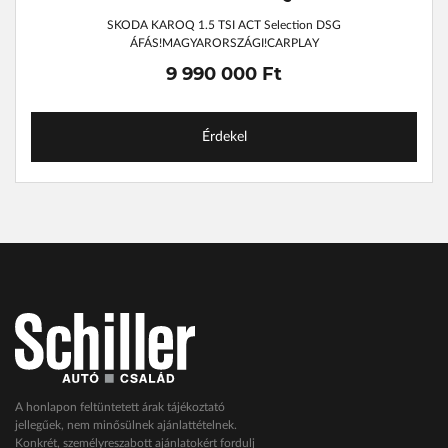
SKODA KAROQ 1.5 TSI ACT Selection DSG
ÁFÁS!MAGYARORSZÁGI!CARPLAY
9 990 000 Ft
Érdekel
A honlapon feltüntetett árak tájékoztató
jellegűek, nem minősülnek ajánlattételnek.
Konkrét, személyreszabott ajánlatokért fordulj