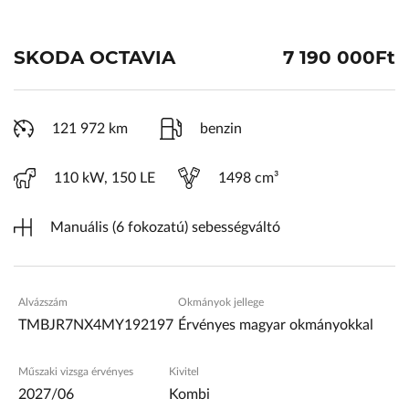
ŠKODA Schiller
Karosszéria Centrum
SKODA OCTAVIA
7 190 000Ft
121 972 km
benzin
110 kW, 150 LE
1498 cm³
Manuális (6 fokozatú) sebességváltó
Alvázszám
Okmányok jellege
TMBJR7NX4MY192197
Érvényes magyar okmányokkal
Műszaki vizsga érvényes
Kivitel
2027/06
Kombi