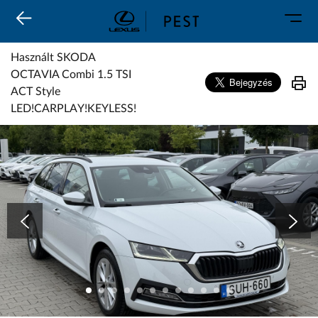
Karosszéria
Geely Schiller
Márkaszervizek
Lexus Pest
Használt SKODA
Audi Schiller
Toyota Schiller
OCTAVIA Combi 1.5 TSI
BYD Schiller
ACT Style
ŠKODA Schiller
LED!CARPLAY!KEYLESS!
Cupra Schiller
Használt SKODA OCTAVIA Combi 1.5 TSI ACT Style LED!CARPLAY!KEYLESS!
Geely Schiller
Lexus Pest
Seat Schiller
Tesla Approved Body Shop
Toyota Schiller
VW Haszonjárművek
VW Service Schiller