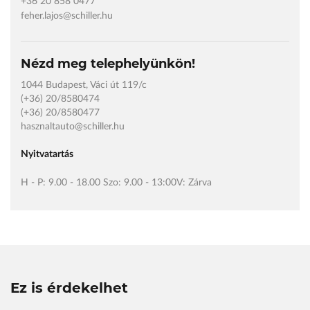
+36 20 858 0477
feher.lajos@schiller.hu
Nézd meg telephelyünkön!
1044 Budapest, Váci út 119/c
(+36) 20/8580474
(+36) 20/8580477
hasznaltauto@schiller.hu
Nyitvatartás
H - P: 9.00 - 18.00 Szo: 9.00 - 13:00V: Zárva
Ez is érdekelhet