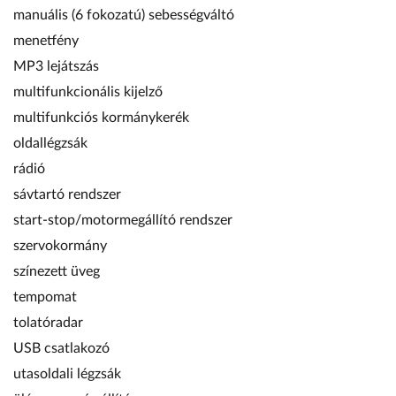
manuális (6 fokozatú) sebességváltó
menetfény
MP3 lejátszás
multifunkcionális kijelző
multifunkciós kormánykerék
oldallégzsák
rádió
sávtartó rendszer
start-stop/motormegállító rendszer
szervokormány
színezett üveg
tempomat
tolatóradar
USB csatlakozó
utasoldali légzsák