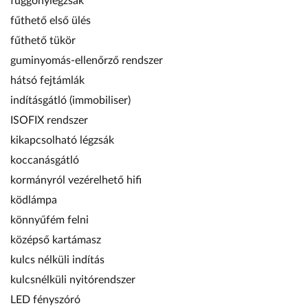
függönylégzsák
fűthető első ülés
fűthető tükör
guminyomás-ellenőrző rendszer
hátsó fejtámlák
indításgátló (immobiliser)
ISOFIX rendszer
kikapcsolható légzsák
koccanásgátló
kormányról vezérelhető hifi
ködlámpa
könnyűfém felni
középső kartámasz
kulcs nélküli indítás
kulcsnélküli nyitórendszer
LED fényszóró