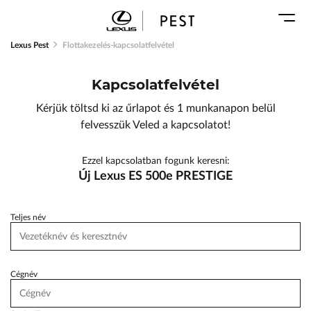
Karosszéria
Geely Schiller
Márkaszervizek
Lexus Pest
Lexus Pest
Flottakezelés-kapcsolatfelvétel
Audi Schiller
Toyota Schiller
Kapcsolatfelvétel
BYD Schiller
ŠKODA Schiller
Kérjük töltsd ki az űrlapot és 1 munkanapon belül
Cupra Schiller
felvesszük Veled a kapcsolatot!
Geely Schiller
Ezzel kapcsolatban fogunk keresni:
Lexus Pest
Új Lexus ES 500e PRESTIGE
Seat Schiller
Tesla Approved Body Shop
Teljes név
Toyota Schiller
VW Haszonjárművek
Cégnév
VW Service Schiller