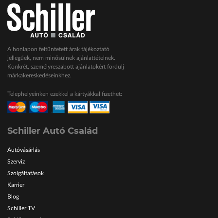
A honlapon feltüntetett árak tájékoztató
jellegűek, nem minősülnek ajánlattételnek.
Konkrét, személyreszabott ajánlatokért fordulj
márkakereskedéseinkhez.
Telephelyeinken ezekkel a kártyákkal fizethet:
Schiller Autó Család
Autóvásárlás
Szerviz
Szolgáltatások
Karrier
Blog
Schiller TV