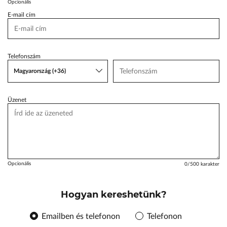
Opcionális
ŠKODA Schiller
E-mail cím
Karosszéria Centrum
Telefonszám
Magyarország (+36)
Üzenet
Opcionális
0
/500 karakter
Hogyan kereshetünk?
Emailben és telefonon
Telefonon