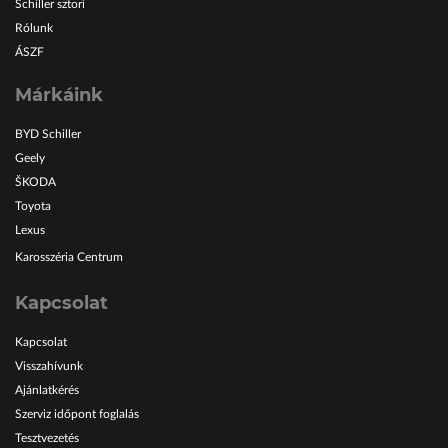
Schiller sztori
Rólunk
ÁSZF
Márkáink
BYD Schiller
Geely
ŠKODA
Toyota
Lexus
Karosszéria Centrum
Kapcsolat
Kapcsolat
Visszahívunk
Ajánlatkérés
Szerviz időpont foglalás
Tesztvezetés