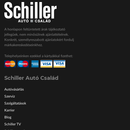
A honlapon feltüntetett árak tájékoztató
jellegűek, nem minősülnek ajánlattételnek.
Konkrét, személyreszabott ajánlatokért fordulj
márkakereskedéseinkhez.
Telephelyeinken ezekkel a kártyákkal fizethet:
Schiller Autó Család
Autóvásárlás
Szerviz
Szolgáltatások
Karrier
Blog
Schiller TV