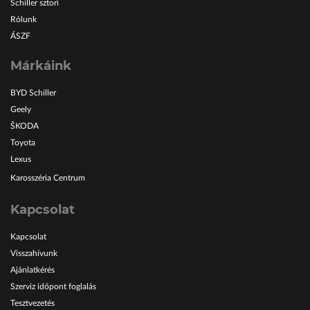
Schiller sztori
Rólunk
ÁSZF
Márkáink
BYD Schiller
Geely
ŠKODA
Toyota
Lexus
Karosszéria Centrum
Kapcsolat
Kapcsolat
Visszahívunk
Ajánlatkérés
Szerviz időpont foglalás
Tesztvezetés