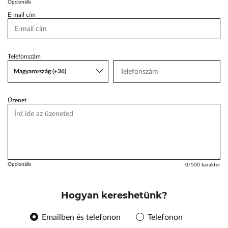
Opcionális
ŠKODA Schiller
E-mail cím
Karosszéria Centrum
Telefonszám
Magyarország (+36)
Üzenet
Opcionális
0
/500 karakter
Hogyan kereshetünk?
Emailben és telefonon
Telefonon