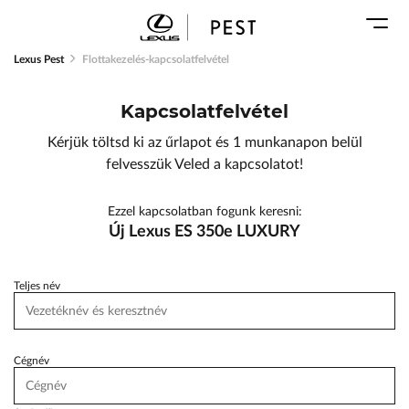
Karosszéria
Geely Schiller
Márkaszervizek
Lexus Pest
Lexus Pest
Flottakezelés-kapcsolatfelvétel
Audi Schiller
Toyota Schiller
Kapcsolatfelvétel
BYD Schiller
ŠKODA Schiller
Kérjük töltsd ki az űrlapot és 1 munkanapon belül
Cupra Schiller
felvesszük Veled a kapcsolatot!
Geely Schiller
Ezzel kapcsolatban fogunk keresni:
Lexus Pest
Új Lexus ES 350e LUXURY
Seat Schiller
Tesla Approved Body Shop
Teljes név
Toyota Schiller
VW Haszonjárművek
Cégnév
VW Service Schiller