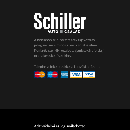
A honlapon feltüntetett árak tájékoztató
jellegűek, nem minősülnek ajánlattételnek.
Konkrét, személyreszabott ajánlatokért fordulj
márkakereskedéseinkhez.
Telephelyeinken ezekkel a kártyákkal fizethet:
Adatvédelmi és jogi nyilatkozat