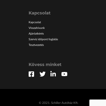
Kapcsolat
Kapcsolat
Visszahívunk
Ajánlatkérés
Szerviz időpont foglalás
Tesztvezetés
Kövess minket
© 2021. Schiller Autóház Kft.