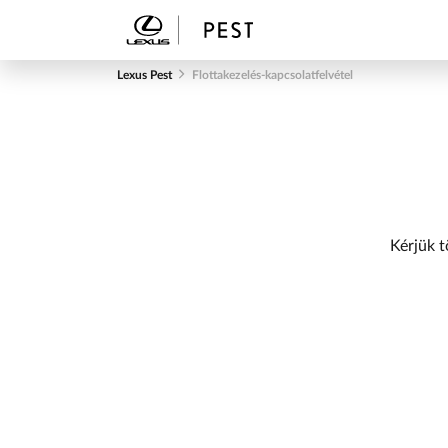
Lexus Pest
Flottakezelés-kapcsolatfelvétel
Kérjük t