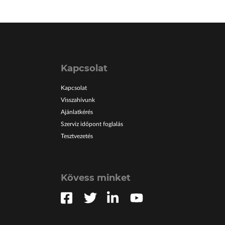
Kapcsolat
Kapcsolat
Visszahívunk
Ajánlatkérés
Szerviz időpont foglalás
Tesztvezetés
Kövess minket