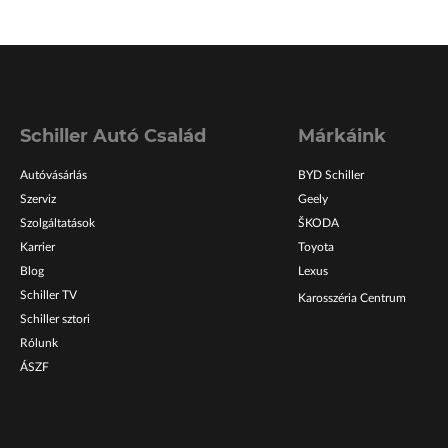
Schiller Autó Család
Márkáink
Autóvásárlás
BYD Schiller
Szerviz
Geely
Szolgáltatások
ŠKODA
Karrier
Toyota
Blog
Lexus
Schiller TV
Karosszéria Centrum
Schiller sztori
Rólunk
ÁSZF