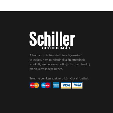
A honlapon feltüntetett árak tájékoztató
jellegűek, nem minősülnek ajánlattételnek.
Konkrét, személyreszabott ajánlatokért fordulj
márkakereskedéseinkhez.
Telephelyeinken ezekkel a kártyákkal fizethet: