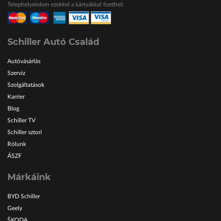
Telephelyeinken ezekkel a kártyákkal fizethet:
ŠKODA Schiller
Karosszéria Centrum
Schiller Autó Család
Autóvásárlás
Szerviz
Szolgáltatások
Karrier
Blog
Schiller TV
Schiller sztori
Rólunk
ÁSZF
Márkáink
BYD Schiller
Geely
ŠKODA