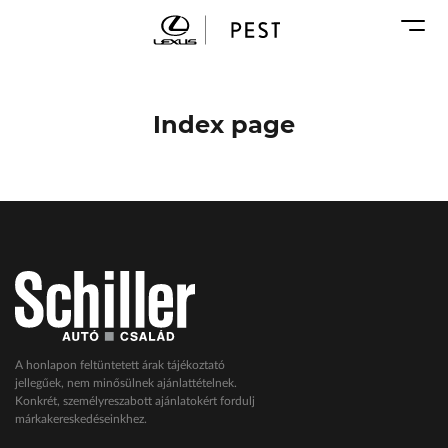
Karosszéria
Geely Schiller
Márkaszervizek
Lexus Pest
Audi Schiller
Toyota Schiller
Index page
BYD Schiller
ŠKODA Schiller
Cupra Schiller
Geely Schiller
Lexus Pest
Seat Schiller
Tesla Approved Body Shop
Toyota Schiller
A honlapon feltüntetett árak tájékoztató
jellegűek, nem minősülnek ajánlattételnek.
VW Haszonjárművek
Konkrét, személyreszabott ajánlatokért fordulj
márkakereskedéseinkhez.
VW Service Schiller