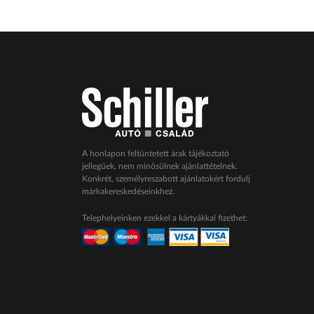
A honlapon feltüntetett árak tájékoztató
jellegűek, nem minősülnek ajánlattételnek.
Konkrét, személyreszabott ajánlatokért fordulj
márkakereskedéseinkhez.
Telephelyeinken ezekkel a kártyákkal fizethet: