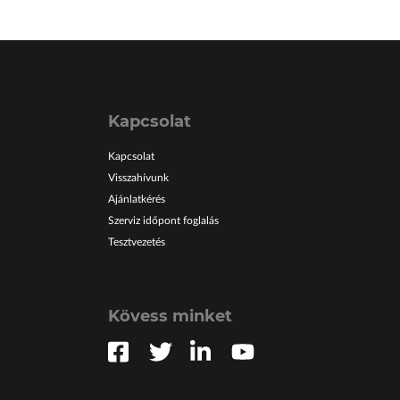
Kapcsolat
Kapcsolat
Visszahívunk
Ajánlatkérés
Szerviz időpont foglalás
Tesztvezetés
Kövess minket