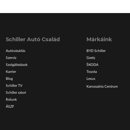
Schiller Autó Család
Márkáink
Autóvásárlás
BYD Schiller
Szerviz
Geely
Szolgáltatások
ŠKODA
Karrier
Toyota
Blog
Lexus
Schiller TV
Karosszéria Centrum
Schiller sztori
Rólunk
ÁSZF