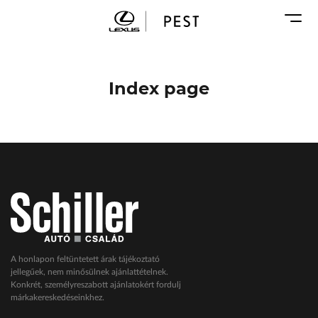
Karosszéria
Geely Schiller
Márkaszervizek
Lexus Pest
Audi Schiller
Toyota Schiller
Index page
BYD Schiller
ŠKODA Schiller
Cupra Schiller
Geely Schiller
Lexus Pest
Seat Schiller
Tesla Approved Body Shop
Toyota Schiller
A honlapon feltüntetett árak tájékoztató
jellegűek, nem minősülnek ajánlattételnek.
VW Haszonjárművek
Konkrét, személyreszabott ajánlatokért fordulj
márkakereskedéseinkhez.
VW Service Schiller