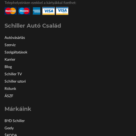
Telephelyeinken ezekkel a kártyákkal fizethet:
ŠKODA Schiller
Karosszéria Centrum
Schiller Autó Család
Autóvásárlás
Szerviz
Szolgáltatások
Karrier
Blog
Schiller TV
Schiller sztori
Rólunk
ÁSZF
Márkáink
BYD Schiller
Geely
ŠKODA