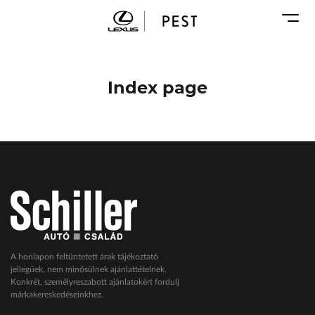
Karosszéria
Geely Schiller
Márkaszervizek
Lexus Pest
Audi Schiller
Toyota Schiller
Index page
BYD Schiller
ŠKODA Schiller
Cupra Schiller
Geely Schiller
Lexus Pest
Seat Schiller
Tesla Approved Body Shop
Toyota Schiller
A honlapon feltüntetett árak tájékoztató
jellegűek, nem minősülnek ajánlattételnek.
VW Haszonjárművek
Konkrét, személyreszabott ajánlatokért fordulj
márkakereskedéseinkhez.
VW Service Schiller