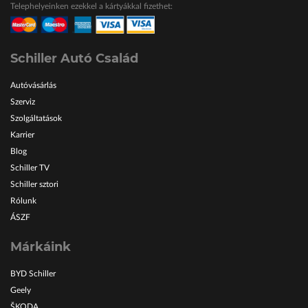
Telephelyeinken ezekkel a kártyákkal fizethet:
ŠKODA Schiller
Karosszéria Centrum
Schiller Autó Család
Autóvásárlás
Szerviz
Szolgáltatások
Karrier
Blog
Schiller TV
Schiller sztori
Rólunk
ÁSZF
Márkáink
BYD Schiller
Geely
ŠKODA