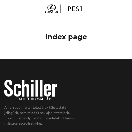
Karosszéria
Geely Schiller
Márkaszervizek
Lexus Pest
Audi Schiller
Toyota Schiller
Index page
BYD Schiller
ŠKODA Schiller
Cupra Schiller
Geely Schiller
Lexus Pest
Seat Schiller
Tesla Approved Body Shop
Toyota Schiller
A honlapon feltüntetett árak tájékoztató
jellegűek, nem minősülnek ajánlattételnek.
VW Haszonjárművek
Konkrét, személyreszabott ajánlatokért fordulj
márkakereskedéseinkhez.
VW Service Schiller