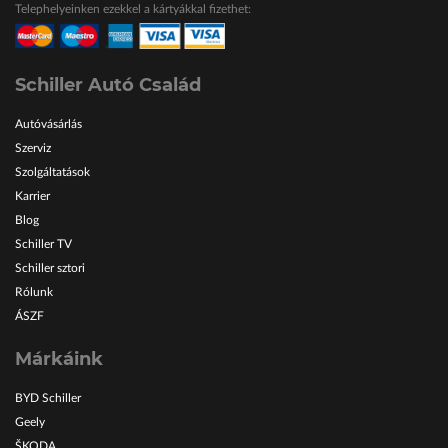
Telephelyeinken ezekkel a kártyákkal fizethet:
ŠKODA Schiller
Karosszéria Centrum
Schiller Autó Család
Autóvásárlás
Szerviz
Szolgáltatások
Karrier
Blog
Schiller TV
Schiller sztori
Rólunk
ÁSZF
Márkáink
BYD Schiller
Geely
ŠKODA