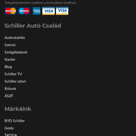
Telephelyeinken ezekkel a kártyákkal fizethet:
ŠKODA Schiller
Karosszéria Centrum
Schiller Autó Család
Autóvásárlás
Szerviz
Szolgáltatások
Karrier
Blog
Schiller TV
Schiller sztori
Rólunk
ÁSZF
Márkáink
BYD Schiller
Geely
ŠKODA