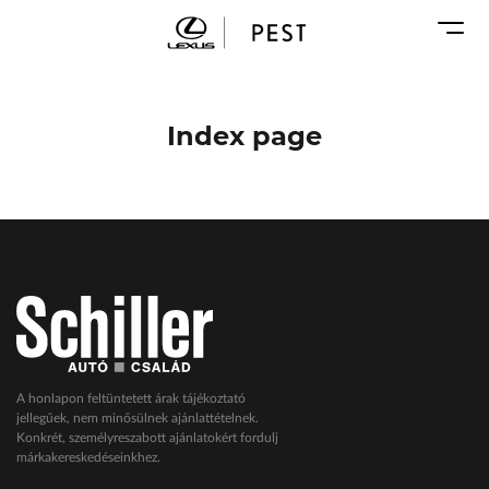
Karosszéria
Geely Schiller
Márkaszervizek
Lexus Pest
Audi Schiller
Toyota Schiller
Index page
BYD Schiller
ŠKODA Schiller
Cupra Schiller
Geely Schiller
Lexus Pest
Seat Schiller
Tesla Approved Body Shop
Toyota Schiller
A honlapon feltüntetett árak tájékoztató
jellegűek, nem minősülnek ajánlattételnek.
VW Haszonjárművek
Konkrét, személyreszabott ajánlatokért fordulj
márkakereskedéseinkhez.
VW Service Schiller