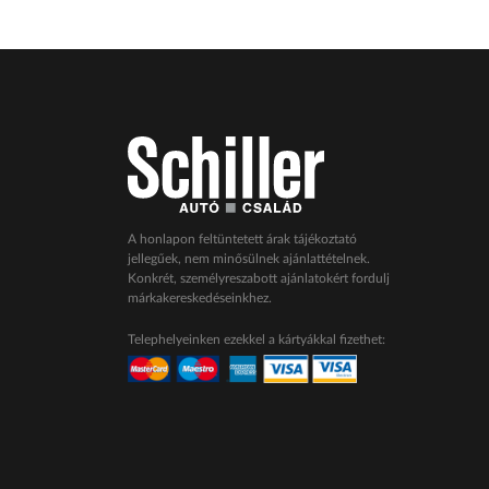
A honlapon feltüntetett árak tájékoztató
jellegűek, nem minősülnek ajánlattételnek.
Konkrét, személyreszabott ajánlatokért fordulj
márkakereskedéseinkhez.
Telephelyeinken ezekkel a kártyákkal fizethet: