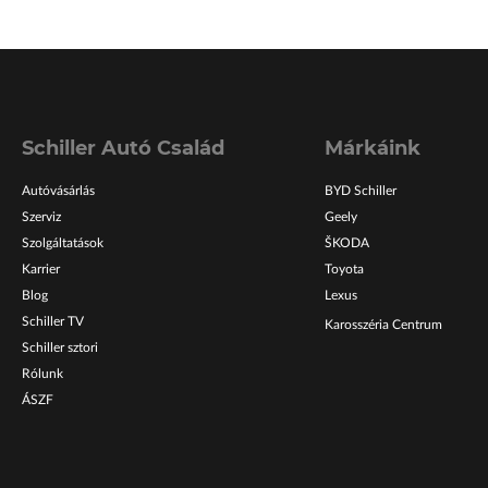
Schiller Autó Család
Márkáink
Autóvásárlás
BYD Schiller
Szerviz
Geely
Szolgáltatások
ŠKODA
Karrier
Toyota
Blog
Lexus
Schiller TV
Karosszéria Centrum
Schiller sztori
Rólunk
ÁSZF