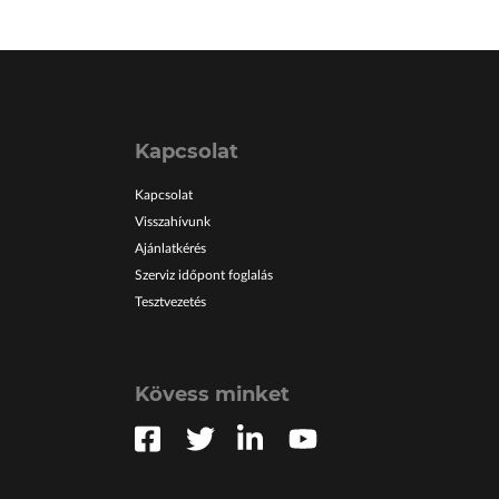
Kapcsolat
Kapcsolat
Visszahívunk
Ajánlatkérés
Szerviz időpont foglalás
Tesztvezetés
Kövess minket