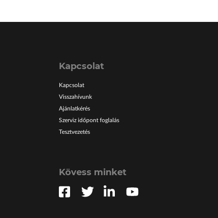
Kapcsolat
Kapcsolat
Visszahívunk
Ajánlatkérés
Szerviz időpont foglalás
Tesztvezetés
Kövess minket