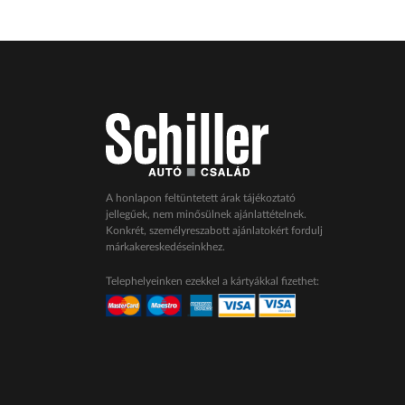
A honlapon feltüntetett árak tájékoztató
jellegűek, nem minősülnek ajánlattételnek.
Konkrét, személyreszabott ajánlatokért fordulj
márkakereskedéseinkhez.
Telephelyeinken ezekkel a kártyákkal fizethet: