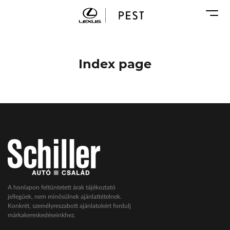
Karosszéria
Geely Schiller
Márkaszervizek
Lexus Pest
Audi Schiller
Toyota Schiller
Index page
BYD Schiller
ŠKODA Schiller
Cupra Schiller
Geely Schiller
Lexus Pest
Seat Schiller
Tesla Approved Body Shop
Toyota Schiller
A honlapon feltüntetett árak tájékoztató
jellegűek, nem minősülnek ajánlattételnek.
VW Haszonjárművek
Konkrét, személyreszabott ajánlatokért fordulj
márkakereskedéseinkhez.
VW Service Schiller