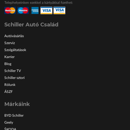
Telephelyeinken ezekkel a kártyákkal fizethet:
ŠKODA Schiller
Karosszéria Centrum
Schiller Autó Család
Autóvásárlás
Szerviz
Szolgáltatások
Karrier
Blog
Schiller TV
Schiller sztori
Rólunk
ÁSZF
Márkáink
BYD Schiller
Geely
ŠKODA