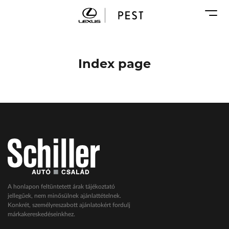
Karosszéria
Geely Schiller
Márkaszervizek
Lexus Pest
Audi Schiller
Toyota Schiller
Index page
BYD Schiller
ŠKODA Schiller
Cupra Schiller
Geely Schiller
Lexus Pest
Seat Schiller
Tesla Approved Body Shop
Toyota Schiller
A honlapon feltüntetett árak tájékoztató
jellegűek, nem minősülnek ajánlattételnek.
VW Haszonjárművek
Konkrét, személyreszabott ajánlatokért fordulj
márkakereskedéseinkhez.
VW Service Schiller