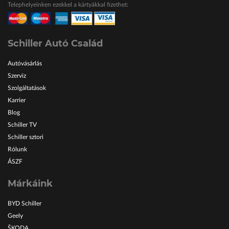
Telephelyeinken ezekkel a kártyákkal fizethet:
ŠKODA Schiller
Karosszéria Centrum
Schiller Autó Család
Autóvásárlás
Szerviz
Szolgáltatások
Karrier
Blog
Schiller TV
Schiller sztori
Rólunk
ÁSZF
Márkáink
BYD Schiller
Geely
ŠKODA