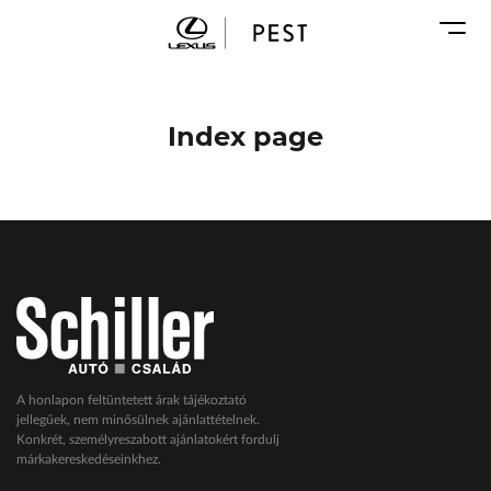
Karosszéria
Geely Schiller
Márkaszervizek
Lexus Pest
Audi Schiller
Toyota Schiller
Index page
BYD Schiller
ŠKODA Schiller
Cupra Schiller
Geely Schiller
Lexus Pest
Seat Schiller
Tesla Approved Body Shop
Toyota Schiller
A honlapon feltüntetett árak tájékoztató
jellegűek, nem minősülnek ajánlattételnek.
VW Haszonjárművek
Konkrét, személyreszabott ajánlatokért fordulj
márkakereskedéseinkhez.
VW Service Schiller