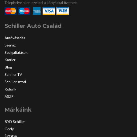
Telephelyeinken ezekkel a kártyákkal fizethet:
ŠKODA Schiller
Karosszéria Centrum
Schiller Autó Család
Autóvásárlás
Szerviz
Szolgáltatások
Karrier
Blog
Schiller TV
Schiller sztori
Rólunk
ÁSZF
Márkáink
BYD Schiller
Geely
ŠKODA