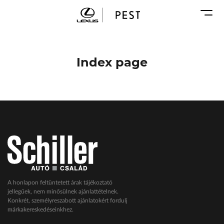
Karosszéria
Geely Schiller
Márkaszervizek
Lexus Pest
Audi Schiller
Toyota Schiller
Index page
BYD Schiller
ŠKODA Schiller
Cupra Schiller
Geely Schiller
Lexus Pest
Seat Schiller
Tesla Approved Body Shop
Toyota Schiller
A honlapon feltüntetett árak tájékoztató
jellegűek, nem minősülnek ajánlattételnek.
VW Haszonjárművek
Konkrét, személyreszabott ajánlatokért fordulj
márkakereskedéseinkhez.
VW Service Schiller