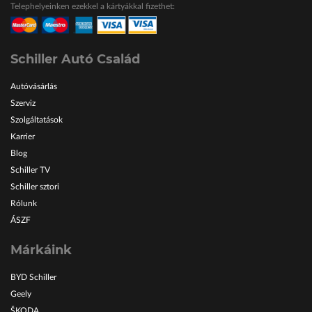
Telephelyeinken ezekkel a kártyákkal fizethet:
ŠKODA Schiller
Karosszéria Centrum
Schiller Autó Család
Autóvásárlás
Szerviz
Szolgáltatások
Karrier
Blog
Schiller TV
Schiller sztori
Rólunk
ÁSZF
Márkáink
BYD Schiller
Geely
ŠKODA