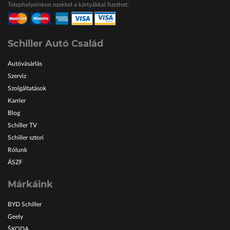
Telephelyeinken ezekkel a kártyákkal fizethet:
ŠKODA Schiller
Karosszéria Centrum
Schiller Autó Család
Autóvásárlás
Szerviz
Szolgáltatások
Karrier
Blog
Schiller TV
Schiller sztori
Rólunk
ÁSZF
Márkáink
BYD Schiller
Geely
ŠKODA