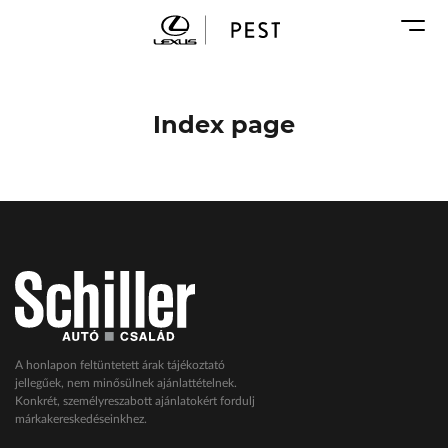
Karosszéria
Geely Schiller
Márkaszervizek
Lexus Pest
Audi Schiller
Toyota Schiller
Index page
BYD Schiller
ŠKODA Schiller
Cupra Schiller
Geely Schiller
Lexus Pest
Seat Schiller
Tesla Approved Body Shop
Toyota Schiller
A honlapon feltüntetett árak tájékoztató
jellegűek, nem minősülnek ajánlattételnek.
VW Haszonjárművek
Konkrét, személyreszabott ajánlatokért fordulj
márkakereskedéseinkhez.
VW Service Schiller