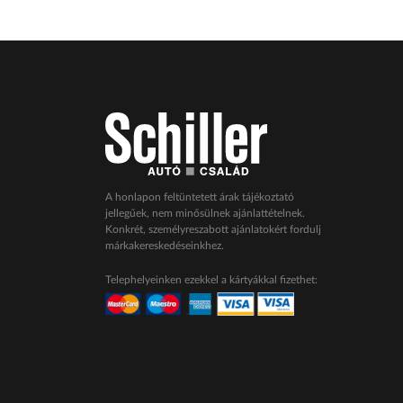
A honlapon feltüntetett árak tájékoztató
jellegűek, nem minősülnek ajánlattételnek.
Konkrét, személyreszabott ajánlatokért fordulj
márkakereskedéseinkhez.
Telephelyeinken ezekkel a kártyákkal fizethet: