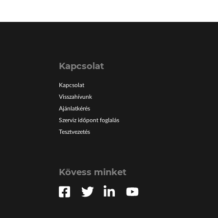
Kapcsolat
Kapcsolat
Visszahívunk
Ajánlatkérés
Szerviz időpont foglalás
Tesztvezetés
Kövess minket