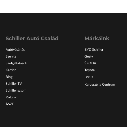
Schiller Autó Család
Márkáink
Autóvásárlás
BYD Schiller
Szerviz
Geely
Szolgáltatások
ŠKODA
Karrier
Toyota
Blog
Lexus
Schiller TV
Karosszéria Centrum
Schiller sztori
Rólunk
ÁSZF