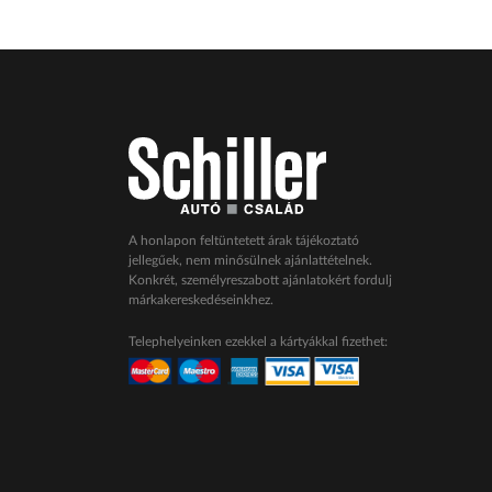
A honlapon feltüntetett árak tájékoztató
jellegűek, nem minősülnek ajánlattételnek.
Konkrét, személyreszabott ajánlatokért fordulj
márkakereskedéseinkhez.
Telephelyeinken ezekkel a kártyákkal fizethet: