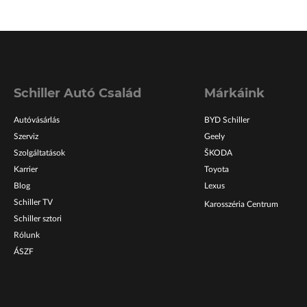
Schiller Autó Család
Márkáink
Autóvásárlás
BYD Schiller
Szerviz
Geely
Szolgáltatások
ŠKODA
Karrier
Toyota
Blog
Lexus
Schiller TV
Karosszéria Centrum
Schiller sztori
Rólunk
ÁSZF