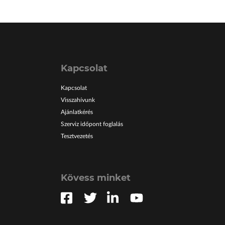
Kapcsolat
Kapcsolat
Visszahívunk
Ajánlatkérés
Szerviz időpont foglalás
Tesztvezetés
Kövess minket