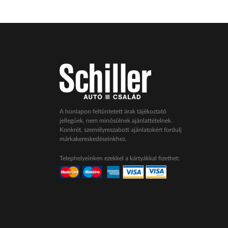
A honlapon feltüntetett árak tájékoztató
jellegűek, nem minősülnek ajánlattételnek.
Konkrét, személyreszabott ajánlatokért fordulj
márkakereskedéseinkhez.
Telephelyeinken ezekkel a kártyákkal fizethet: