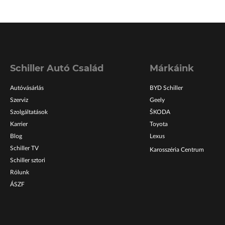
Schiller Autó Család
Márkáink
Autóvásárlás
BYD Schiller
Szerviz
Geely
Szolgáltatások
ŠKODA
Karrier
Toyota
Blog
Lexus
Schiller TV
Karosszéria Centrum
Schiller sztori
Rólunk
ÁSZF