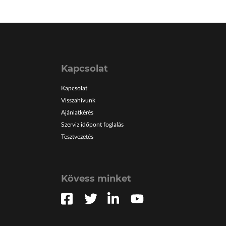
Kapcsolat
Kapcsolat
Visszahívunk
Ajánlatkérés
Szerviz időpont foglalás
Tesztvezetés
Kövess minket