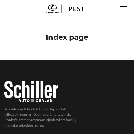
Karosszéria
Geely Schiller
Márkaszervizek
Lexus Pest
Audi Schiller
Toyota Schiller
Index page
BYD Schiller
ŠKODA Schiller
Cupra Schiller
Geely Schiller
Lexus Pest
Seat Schiller
Tesla Approved Body Shop
Toyota Schiller
A honlapon feltüntetett árak tájékoztató
jellegűek, nem minősülnek ajánlattételnek.
VW Haszonjárművek
Konkrét, személyreszabott ajánlatokért fordulj
márkakereskedéseinkhez.
VW Service Schiller