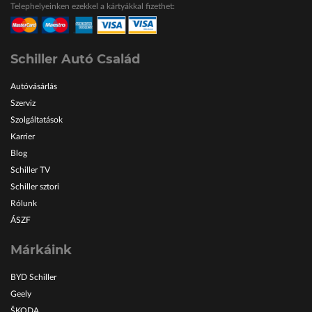
Telephelyeinken ezekkel a kártyákkal fizethet:
ŠKODA Schiller
Karosszéria Centrum
Schiller Autó Család
Autóvásárlás
Szerviz
Szolgáltatások
Karrier
Blog
Schiller TV
Schiller sztori
Rólunk
ÁSZF
Márkáink
BYD Schiller
Geely
ŠKODA