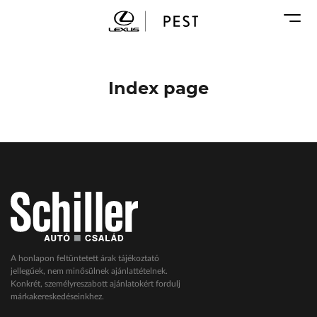
Karosszéria
Geely Schiller
Márkaszervizek
Lexus Pest
Audi Schiller
Toyota Schiller
Index page
BYD Schiller
ŠKODA Schiller
Cupra Schiller
Geely Schiller
Lexus Pest
Seat Schiller
Tesla Approved Body Shop
Toyota Schiller
A honlapon feltüntetett árak tájékoztató
jellegűek, nem minősülnek ajánlattételnek.
VW Haszonjárművek
Konkrét, személyreszabott ajánlatokért fordulj
márkakereskedéseinkhez.
VW Service Schiller