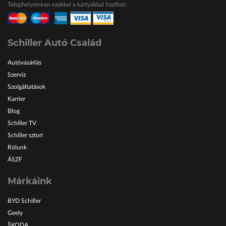
Telephelyeinken ezekkel a kártyákkal fizethet:
ŠKODA Schiller
Karosszéria Centrum
Schiller Autó Család
Autóvásárlás
Szerviz
Szolgáltatások
Karrier
Blog
Schiller TV
Schiller sztori
Rólunk
ÁSZF
Márkáink
BYD Schiller
Geely
ŠKODA