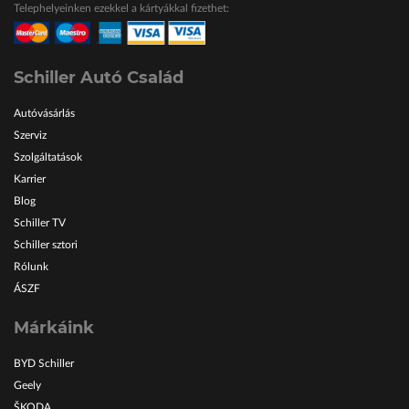
Telephelyeinken ezekkel a kártyákkal fizethet:
ŠKODA Schiller
Karosszéria Centrum
Schiller Autó Család
Autóvásárlás
Szerviz
Szolgáltatások
Karrier
Blog
Schiller TV
Schiller sztori
Rólunk
ÁSZF
Márkáink
BYD Schiller
Geely
ŠKODA