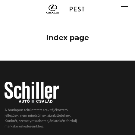
Karosszéria
Geely Schiller
Márkaszervizek
Lexus Pest
Audi Schiller
Toyota Schiller
Index page
BYD Schiller
ŠKODA Schiller
Cupra Schiller
Geely Schiller
Lexus Pest
Seat Schiller
Tesla Approved Body Shop
Toyota Schiller
A honlapon feltüntetett árak tájékoztató
jellegűek, nem minősülnek ajánlattételnek.
VW Haszonjárművek
Konkrét, személyreszabott ajánlatokért fordulj
márkakereskedéseinkhez.
VW Service Schiller