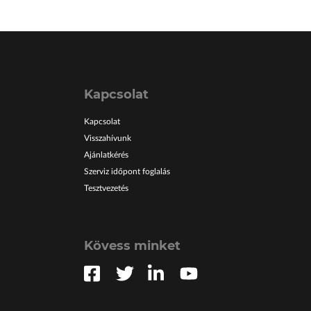
Kapcsolat
Kapcsolat
Visszahívunk
Ajánlatkérés
Szerviz időpont foglalás
Tesztvezetés
Kövess minket