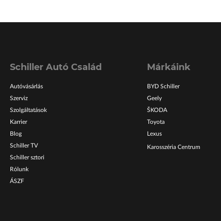
Schiller Autó Család
Márkáink
Autóvásárlás
BYD Schiller
Szerviz
Geely
Szolgáltatások
ŠKODA
Karrier
Toyota
Blog
Lexus
Schiller TV
Karosszéria Centrum
Schiller sztori
Rólunk
ÁSZF