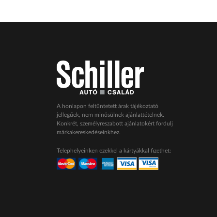
A honlapon feltüntetett árak tájékoztató
jellegűek, nem minősülnek ajánlattételnek.
Konkrét, személyreszabott ajánlatokért fordulj
márkakereskedéseinkhez.
Telephelyeinken ezekkel a kártyákkal fizethet: