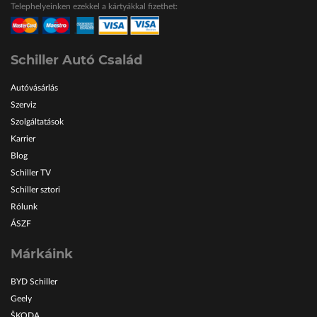
Telephelyeinken ezekkel a kártyákkal fizethet:
ŠKODA Schiller
Karosszéria Centrum
Schiller Autó Család
Autóvásárlás
Szerviz
Szolgáltatások
Karrier
Blog
Schiller TV
Schiller sztori
Rólunk
ÁSZF
Márkáink
BYD Schiller
Geely
ŠKODA