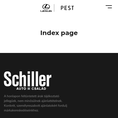
Karosszéria
Geely Schiller
Márkaszervizek
Lexus Pest
Audi Schiller
Toyota Schiller
Index page
BYD Schiller
ŠKODA Schiller
Cupra Schiller
Geely Schiller
Lexus Pest
Seat Schiller
Tesla Approved Body Shop
Toyota Schiller
A honlapon feltüntetett árak tájékoztató
jellegűek, nem minősülnek ajánlattételnek.
VW Haszonjárművek
Konkrét, személyreszabott ajánlatokért fordulj
márkakereskedéseinkhez.
VW Service Schiller