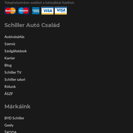
Telephelyeinken ezekkel a kártyákkal fizethet:
ŠKODA Schiller
Karosszéria Centrum
Schiller Autó Család
Autóvásárlás
Szerviz
Szolgáltatások
Karrier
Blog
Schiller TV
Schiller sztori
Rólunk
ÁSZF
Márkáink
BYD Schiller
Geely
ŠKODA