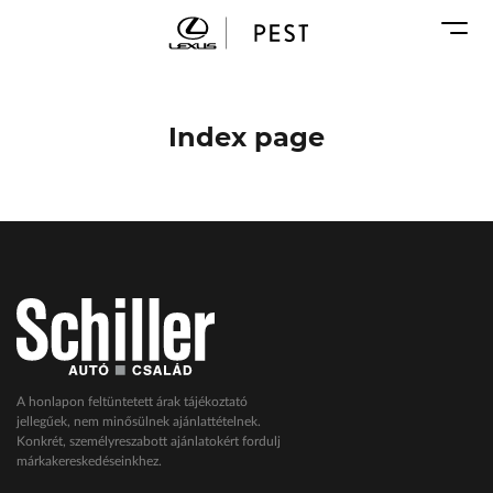
Karosszéria
Geely Schiller
Márkaszervizek
Lexus Pest
Audi Schiller
Toyota Schiller
Index page
BYD Schiller
ŠKODA Schiller
Cupra Schiller
Geely Schiller
Lexus Pest
Seat Schiller
Tesla Approved Body Shop
Toyota Schiller
A honlapon feltüntetett árak tájékoztató
jellegűek, nem minősülnek ajánlattételnek.
VW Haszonjárművek
Konkrét, személyreszabott ajánlatokért fordulj
márkakereskedéseinkhez.
VW Service Schiller