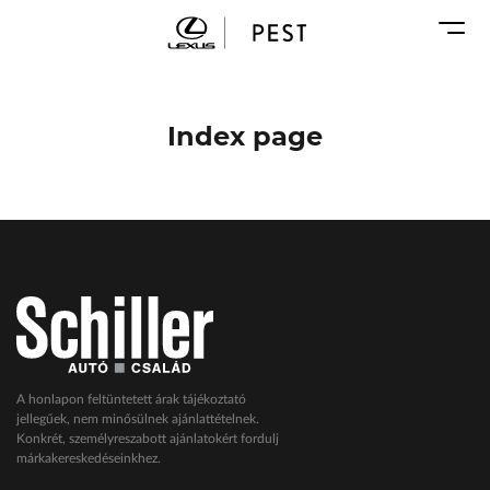
Karosszéria
Geely Schiller
Márkaszervizek
Lexus Pest
Audi Schiller
Toyota Schiller
Index page
BYD Schiller
ŠKODA Schiller
Cupra Schiller
Geely Schiller
Lexus Pest
Seat Schiller
Tesla Approved Body Shop
Toyota Schiller
A honlapon feltüntetett árak tájékoztató
jellegűek, nem minősülnek ajánlattételnek.
VW Haszonjárművek
Konkrét, személyreszabott ajánlatokért fordulj
márkakereskedéseinkhez.
VW Service Schiller