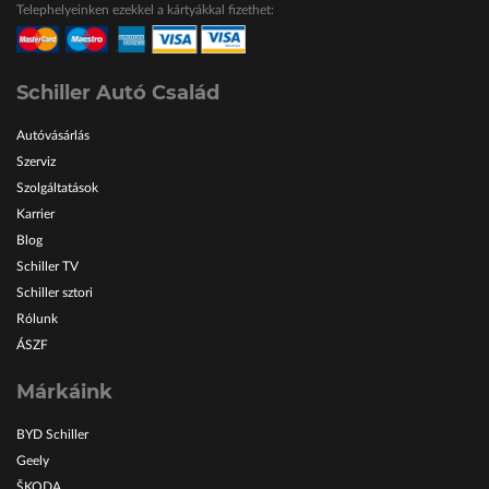
Telephelyeinken ezekkel a kártyákkal fizethet:
ŠKODA Schiller
Karosszéria Centrum
Schiller Autó Család
Autóvásárlás
Szerviz
Szolgáltatások
Karrier
Blog
Schiller TV
Schiller sztori
Rólunk
ÁSZF
Márkáink
BYD Schiller
Geely
ŠKODA