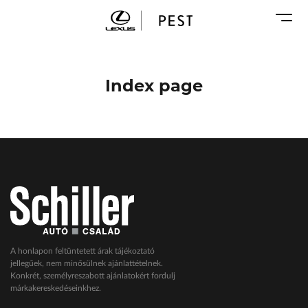
Karosszéria
Geely Schiller
Márkaszervizek
Lexus Pest
Audi Schiller
Toyota Schiller
Index page
BYD Schiller
ŠKODA Schiller
Cupra Schiller
Geely Schiller
Lexus Pest
Seat Schiller
Tesla Approved Body Shop
Toyota Schiller
A honlapon feltüntetett árak tájékoztató
jellegűek, nem minősülnek ajánlattételnek.
VW Haszonjárművek
Konkrét, személyreszabott ajánlatokért fordulj
márkakereskedéseinkhez.
VW Service Schiller