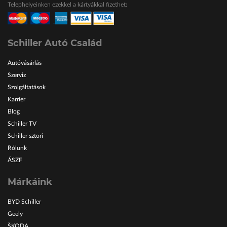
Telephelyeinken ezekkel a kártyákkal fizethet:
ŠKODA Schiller
Karosszéria Centrum
Schiller Autó Család
Autóvásárlás
Szerviz
Szolgáltatások
Karrier
Blog
Schiller TV
Schiller sztori
Rólunk
ÁSZF
Márkáink
BYD Schiller
Geely
ŠKODA