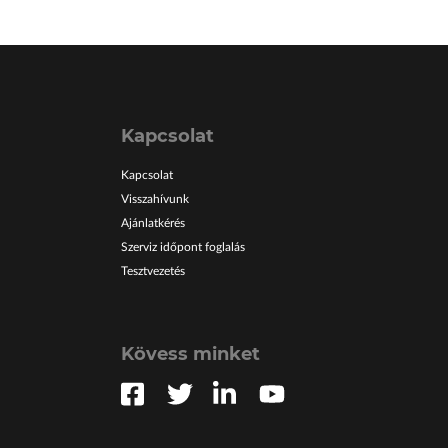
Kapcsolat
Kapcsolat
Visszahívunk
Ajánlatkérés
Szerviz időpont foglalás
Tesztvezetés
Kövess minket