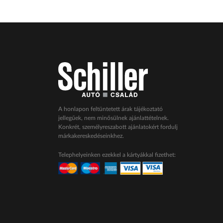
A honlapon feltüntetett árak tájékoztató
jellegűek, nem minősülnek ajánlattételnek.
Konkrét, személyreszabott ajánlatokért fordulj
márkakereskedéseinkhez.
Telephelyeinken ezekkel a kártyákkal fizethet: