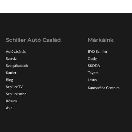
Schiller Autó Család
Márkáink
Autóvásárlás
BYD Schiller
Szerviz
Geely
Szolgáltatások
ŠKODA
Karrier
Toyota
Blog
Lexus
Schiller TV
Karosszéria Centrum
Schiller sztori
Rólunk
ÁSZF